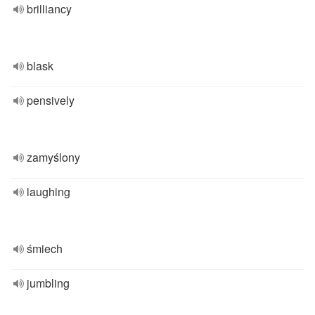
brilliancy
blask
pensively
zamyślony
laughing
śmiech
jumbling