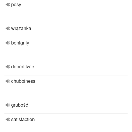
posy
wiązanka
benignly
dobrotliwie
chubbiness
grubość
satisfaction