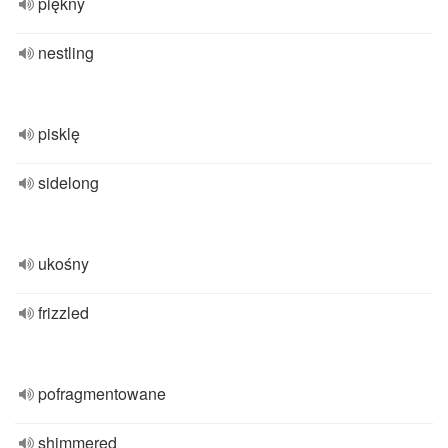
piękny
nestling
pisklę
sidelong
ukośny
frizzled
pofragmentowane
shimmered