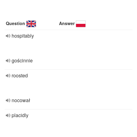
Question
Answer
hospitably
gościnnie
roosted
nocował
placidly