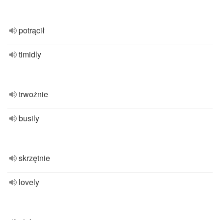
potrącił
timidly
trwożnie
busily
skrzętnie
lovely