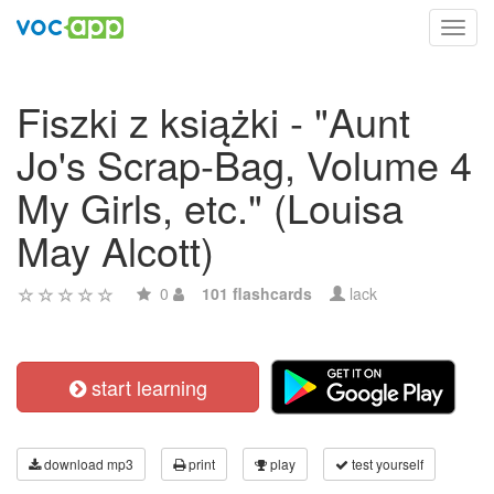
Toggl
navig
Fiszki z książki - "Aunt
Jo's Scrap-Bag, Volume 4
My Girls, etc." (Louisa
May Alcott)
0
101 flashcards
lack
start learning
download mp3
print
play
test yourself