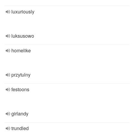
luxuriously
luksusowo
homelike
przytulny
festoons
girlandy
trundled