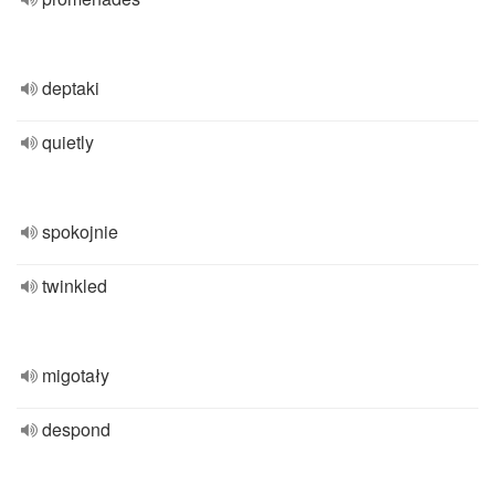
deptaki
quietly
spokojnie
twinkled
migotały
despond