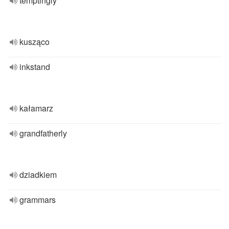
temptingly
kusząco
inkstand
kałamarz
grandfatherly
dziadkiem
grammars