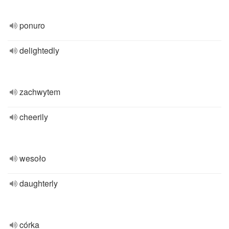
ponuro
delightedly
zachwytem
cheerily
wesoło
daughterly
córka