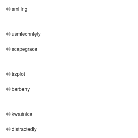
smiling
uśmiechnięty
scapegrace
trzpiot
barberry
kwaśnica
distractedly