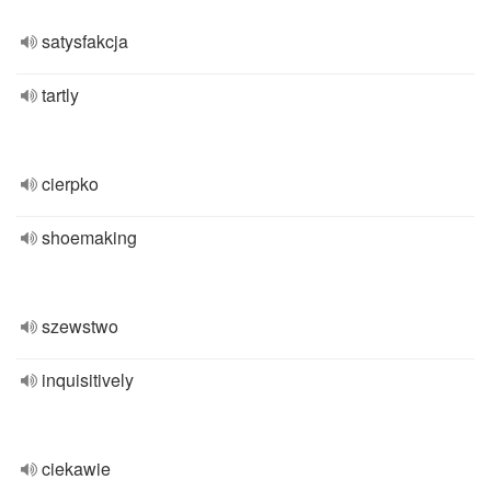
satysfakcja
tartly
cierpko
shoemaking
szewstwo
inquisitively
ciekawie