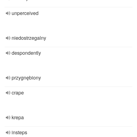
unperceived
niedostrzegalny
despondently
przygnębiony
crape
krepa
insteps