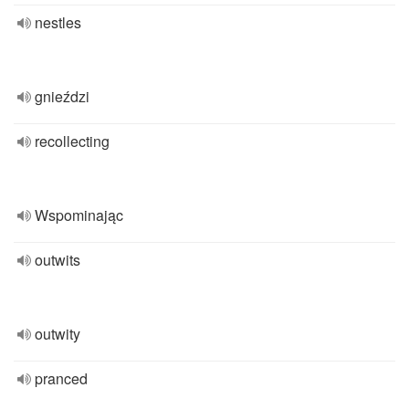
nestles
gnieździ
recollecting
Wspominając
outwits
outwity
pranced