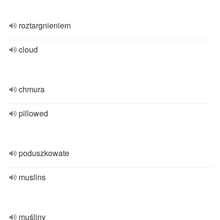
roztargnieniem
cloud
chmura
pillowed
poduszkowate
muslins
muśliny