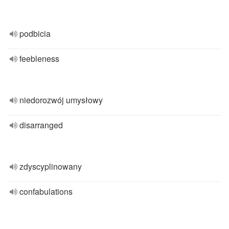
podbicia
feebleness
niedorozwój umysłowy
disarranged
zdyscyplinowany
confabulations