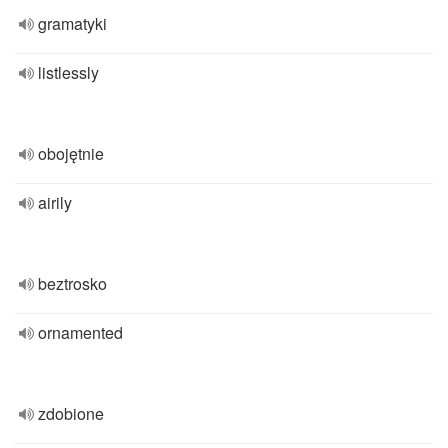
gramatyki
listlessly
obojętnie
airily
beztrosko
ornamented
zdobione