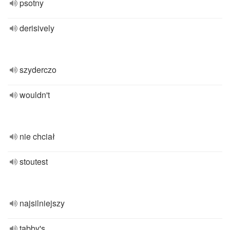
psotny
derisively
szyderczo
wouldn't
nie chciał
stoutest
najsilniejszy
tabby's