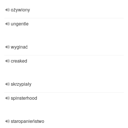
ożywiony
ungentle
wyginać
creaked
skrzypiały
spinsterhood
staropanieństwo