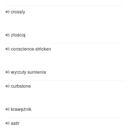
crossly
złością
conscience-stricken
wyrzuty sumienia
curbstone
krawężnik
astir