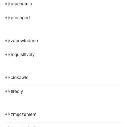
uruchamia
presaged
zapowiadane
inquisitively
ciekawie
tiredly
zmęczeniem