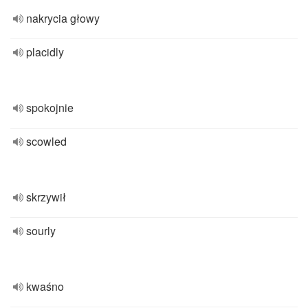
nakrycia głowy
placidly
spokojnie
scowled
skrzywił
sourly
kwaśno