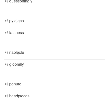
questioningly
pytająco
tautness
napięcie
gloomily
ponuro
headpieces