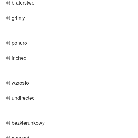
braterstwo
grimly
ponuro
inched
wzrosło
undirected
bezkierunkowy
glanced