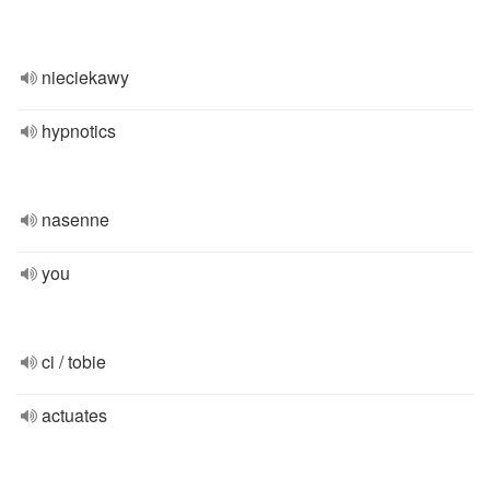
nieciekawy
hypnotics
nasenne
you
ci / tobie
actuates