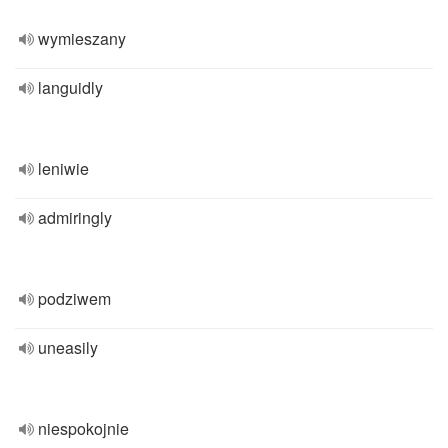
wymieszany
languidly
leniwie
admiringly
podziwem
uneasily
niespokojnie