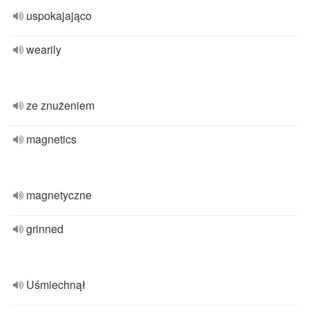
uspokajająco
wearily
ze znużeniem
magnetics
magnetyczne
grinned
Uśmiechnął