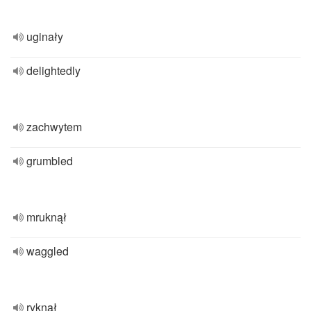
uginały
delightedly
zachwytem
grumbled
mruknął
waggled
ryknął