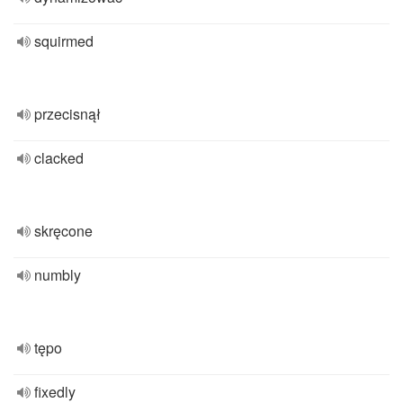
squirmed
przecisnął
clacked
skręcone
numbly
tępo
fixedly