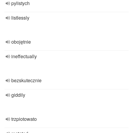
pylistych
listlessly
obojętnie
ineffectually
bezskutecznie
giddily
trzpiotowato