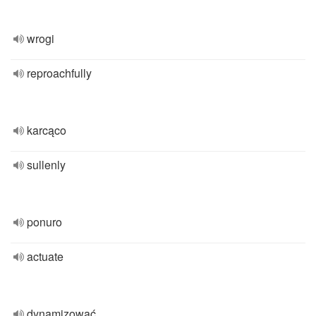
wrogi
reproachfully
karcąco
sullenly
ponuro
actuate
dynamizować