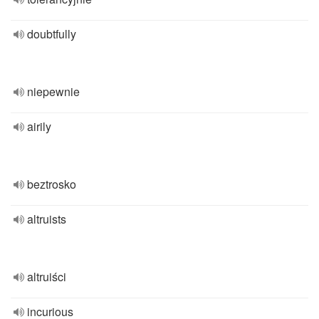
doubtfully
niepewnie
airily
beztrosko
altruists
altruiści
incurious