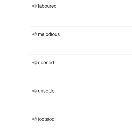
laboured
melodious
ripened
unsettle
footstool