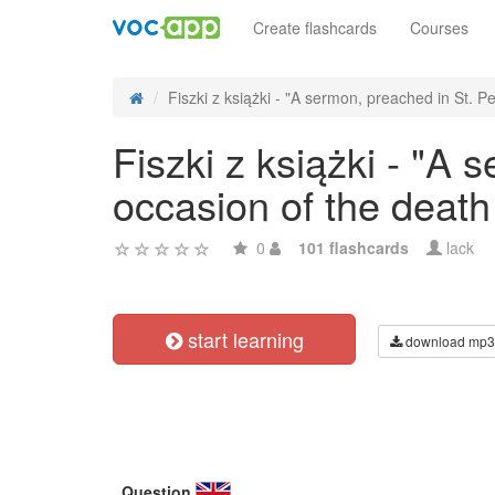
Create flashcards
Courses
Fiszki z książki - "A sermon, preached in St. Pe
Fiszki z książki - "A
occasion of the deat
0
101 flashcards
lack
start learning
download mp3
Question