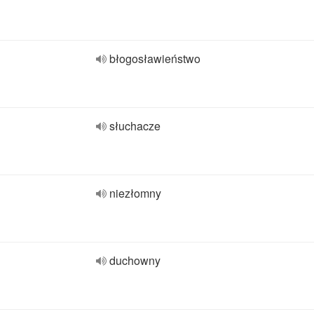
błogosławieństwo
słuchacze
niezłomny
duchowny