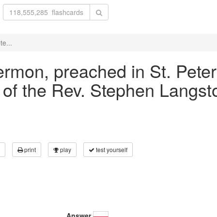
te...
 sermon, preached in St. Pete
h of the Rev. Stephen Langs
print
play
test yourself
Answer