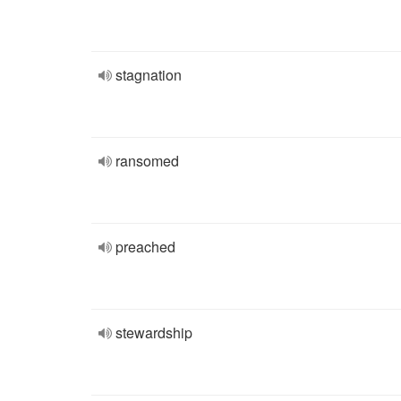
stagnation
ransomed
preached
stewardship