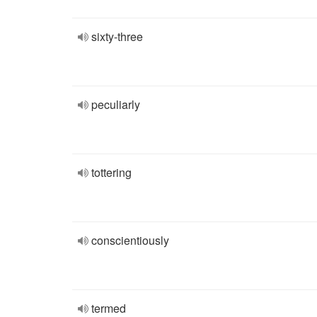
sixty-three
peculiarly
tottering
conscientiously
termed