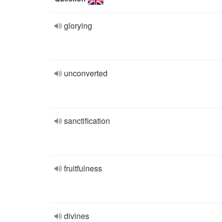
glorying
unconverted
sanctification
fruitfulness
divines