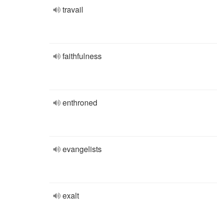
travail
faithfulness
enthroned
evangelists
exalt