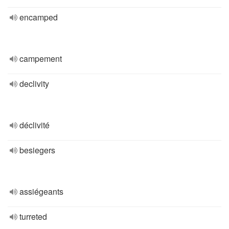
encamped
campement
declivity
déclivité
besiegers
assiégeants
turreted