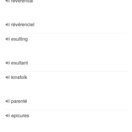
reverential
révérenciel
exulting
exultant
kinsfolk
parenté
epicures