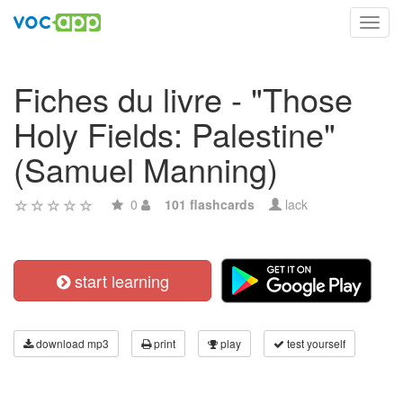
Toggl
navig
Fiches du livre - "Those
Holy Fields: Palestine"
(Samuel Manning)
0
101 flashcards
lack
start learning
download mp3
print
play
test yourself