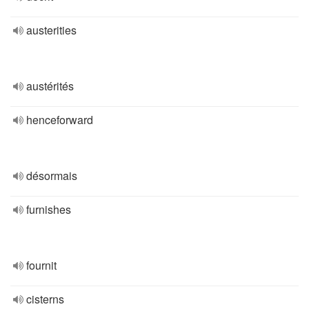
austerities
austérités
henceforward
désormais
furnishes
fournit
cisterns