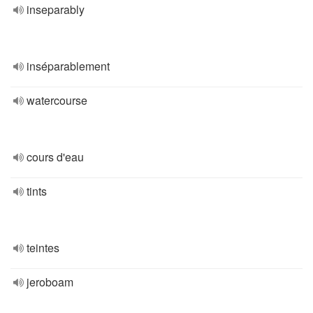
inseparably
inséparablement
watercourse
cours d'eau
tints
teintes
jeroboam