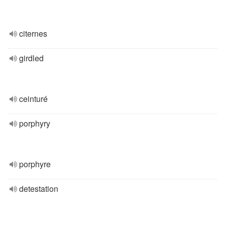
citernes
girdled
ceinturé
porphyry
porphyre
detestation