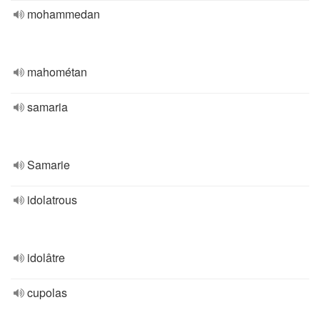
mohammedan
mahométan
samaria
Samarie
idolatrous
idolâtre
cupolas