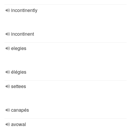
incontinently
incontinent
elegies
élégies
settees
canapés
avowal