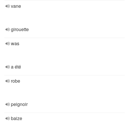
vane
girouette
was
a été
robe
peignoir
baize