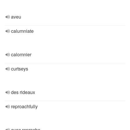
aveu
calumniate
calomnier
curtseys
des rideaux
reproachfully
avec reproche