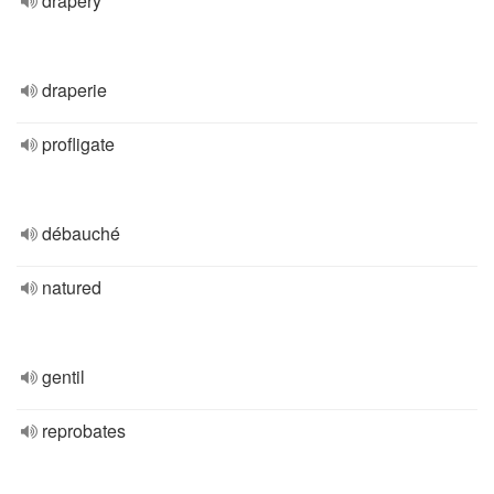
drapery
draperie
profligate
débauché
natured
gentil
reprobates