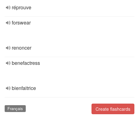
réprouve
forswear
renoncer
benefactress
bienfaitrice
Français
Create flashcards