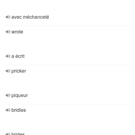
avec méchanceté
wrote
a écrit
pricker
piqueur
bridles
brides