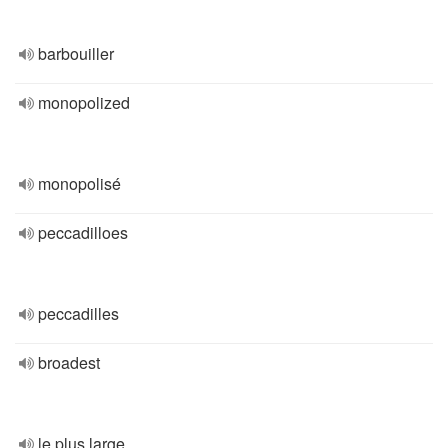
barbouiller
monopolized
monopolisé
peccadilloes
peccadilles
broadest
le plus large