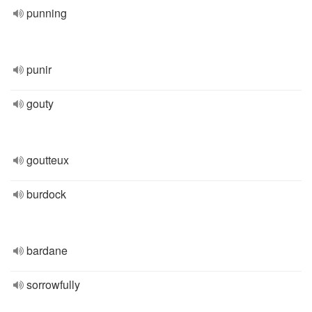
punning
punir
gouty
goutteux
burdock
bardane
sorrowfully