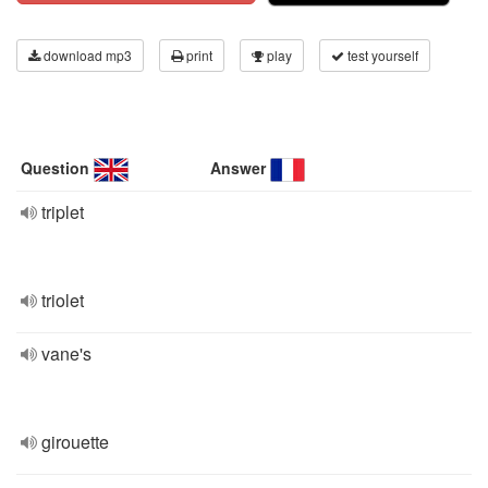
download mp3
print
play
test yourself
Question
Answer
triplet
triolet
vane's
girouette