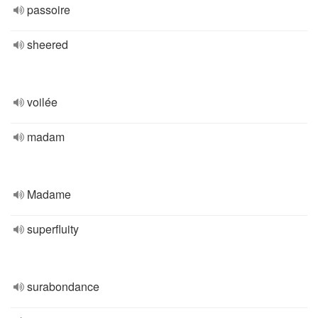
passoire
sheered
voilée
madam
Madame
superfluity
surabondance