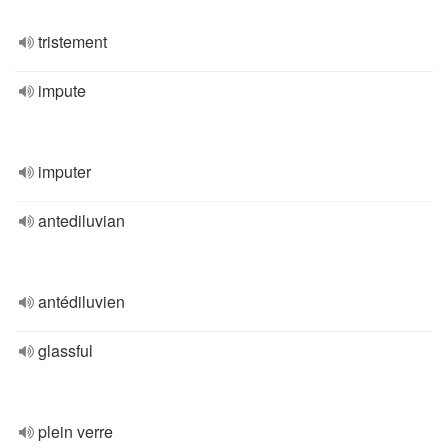
tristement
impute
imputer
antediluvian
antédiluvien
glassful
plein verre