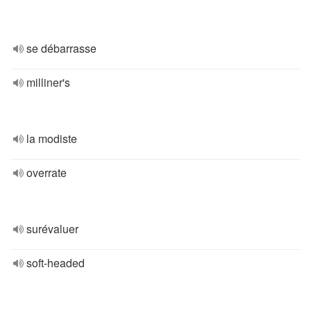
se débarrasse
milliner's
la modiste
overrate
surévaluer
soft-headed