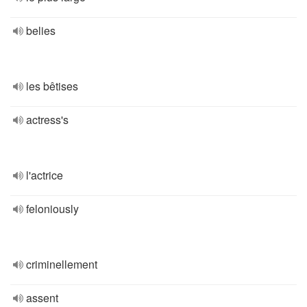
belies
les bêtises
actress's
l'actrice
feloniously
criminellement
assent