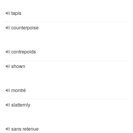
tapis
counterpoise
contrepoids
shown
montré
slatternly
sans retenue