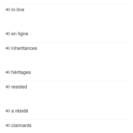
in-line
en ligne
inheritances
héritages
resided
a résidé
claimants