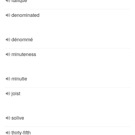
italique
denominated
dénommé
minuteness
minutie
joist
solive
thirty-fifth