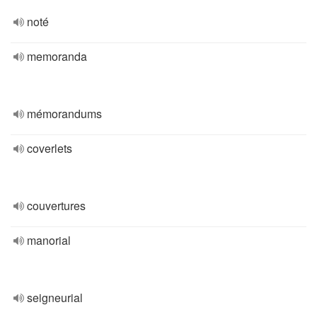
noté
memoranda
mémorandums
coverlets
couvertures
manorial
seigneurial