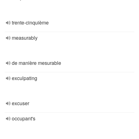
trente-cinquième
measurably
de manière mesurable
exculpating
excuser
occupant's