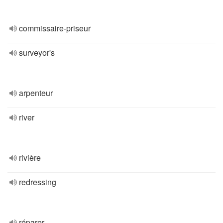
commissaire-priseur
surveyor's
arpenteur
river
rivière
redressing
réparer