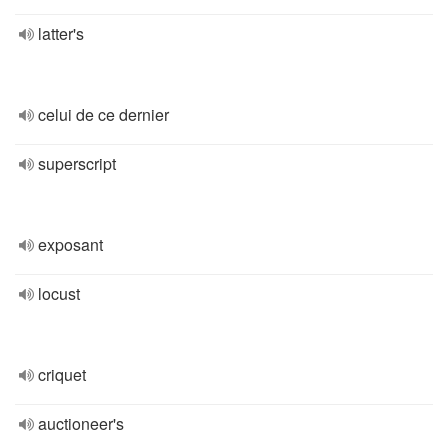
latter's
celui de ce dernier
superscript
exposant
locust
criquet
auctioneer's