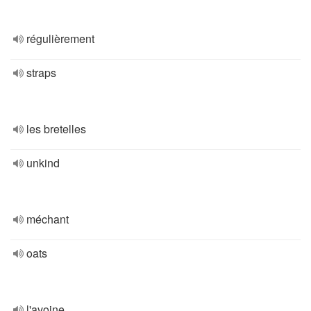
régulièrement
straps
les bretelles
unkind
méchant
oats
l'avoine