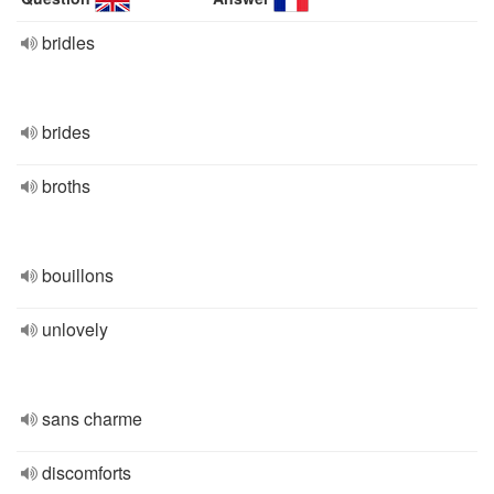
bridles
brides
broths
bouillons
unlovely
sans charme
discomforts