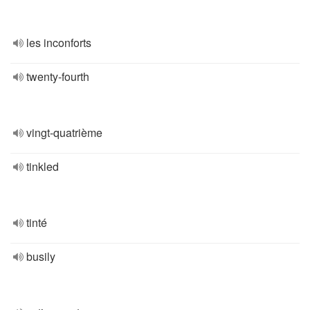
les inconforts
twenty-fourth
vingt-quatrième
tinkled
tinté
busily