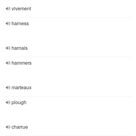
vivement
harness
harnais
hammers
marteaux
plough
charrue