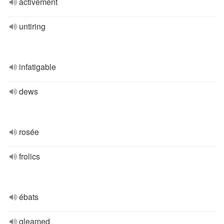
activement
untiring
infatigable
dews
rosée
frolics
ébats
gleamed