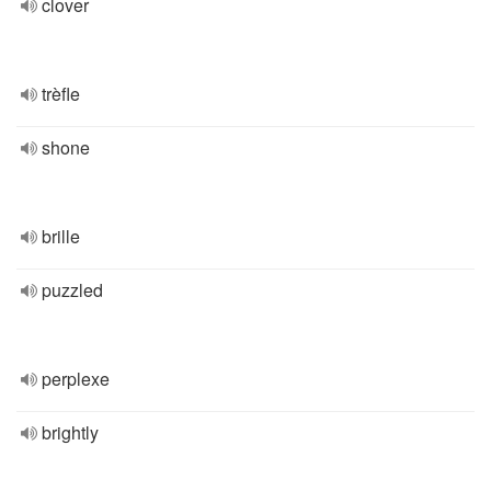
clover
trèfle
shone
brille
puzzled
perplexe
brightly