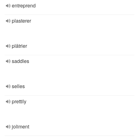
entreprend
plasterer
plâtrier
saddles
selles
prettily
joliment