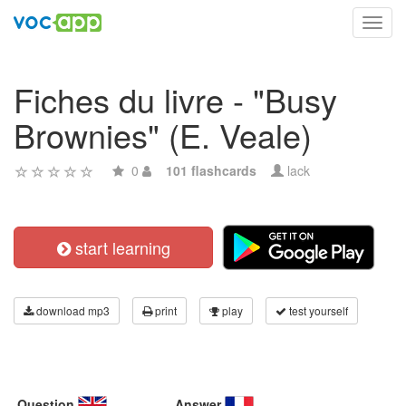
Toggl
navig
Fiches du livre - "Busy
Brownies" (E. Veale)
0
101 flashcards
lack
start learning
download mp3
print
play
test yourself
Question
Answer