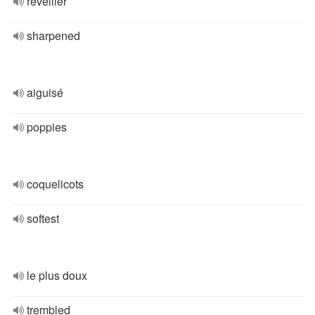
réveiller
sharpened
aiguisé
poppies
coquelicots
softest
le plus doux
trembled