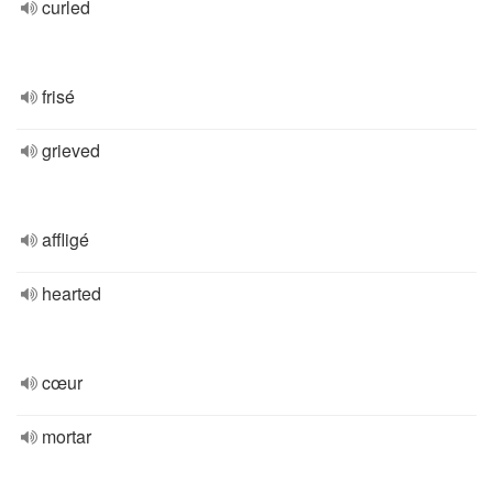
curled
frisé
grieved
affligé
hearted
cœur
mortar