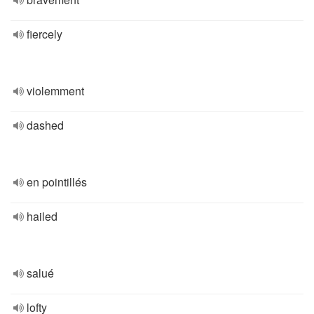
fiercely
violemment
dashed
en pointillés
hailed
salué
lofty