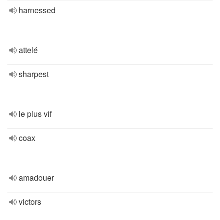
harnessed
attelé
sharpest
le plus vif
coax
amadouer
victors