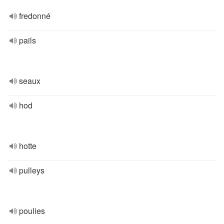
fredonné
pails
seaux
hod
hotte
pulleys
poulies