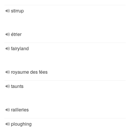
stirrup
étrier
fairyland
royaume des fées
taunts
railleries
ploughing