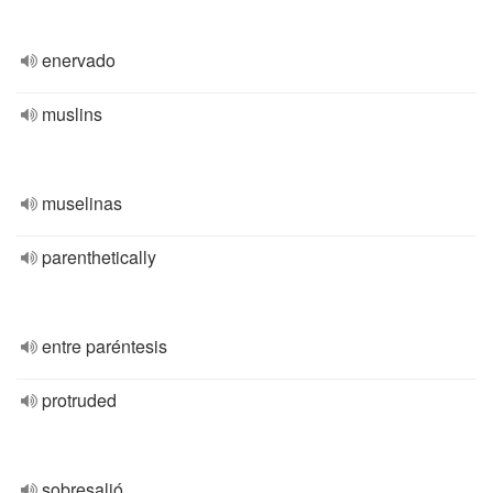
enervado
muslins
muselinas
parenthetically
entre paréntesis
protruded
sobresalió