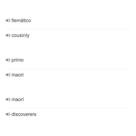
flemático
cousinly
primo
maori
maorí
discoverers