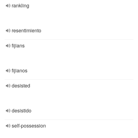
rankling
resentimiento
fijians
fijianos
desisted
desistido
self-possession