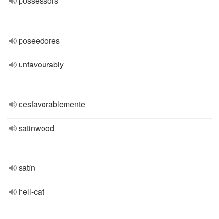
possessors
poseedores
unfavourably
desfavorablemente
satinwood
satín
hell-cat