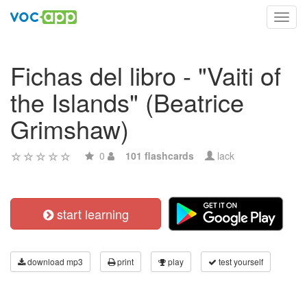
Toggl
navig
Fichas del libro - "Vaiti of
the Islands" (Beatrice
Grimshaw)
0
101 flashcards
lack
start learning
download mp3
print
play
test yourself