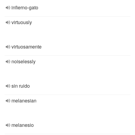
infierno-gato
virtuously
virtuosamente
noiselessly
sin ruido
melanesian
melanesio