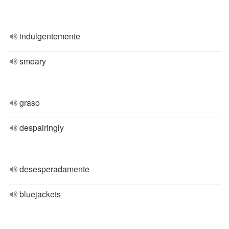
indulgentemente
smeary
graso
despairingly
desesperadamente
bluejackets