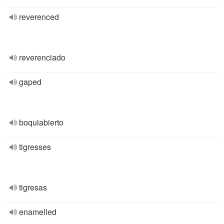
reverenced
reverenciado
gaped
boquiabierto
tigresses
tigresas
enamelled