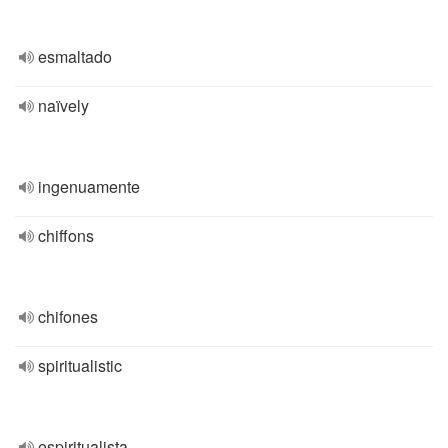
esmaltado
naïvely
ingenuamente
chiffons
chifones
spiritualistic
espiritualista