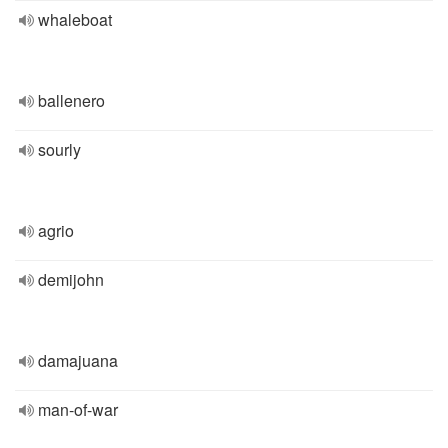
whaleboat
ballenero
sourly
agrio
demijohn
damajuana
man-of-war