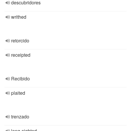
descubridores
writhed
retorcido
receipted
Recibido
plaited
trenzado
long-sighted