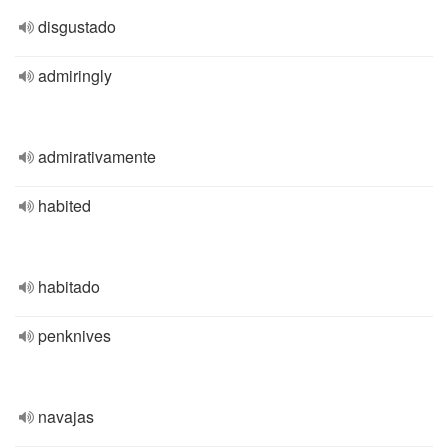
disgustado
admiringly
admirativamente
habited
habitado
penknives
navajas