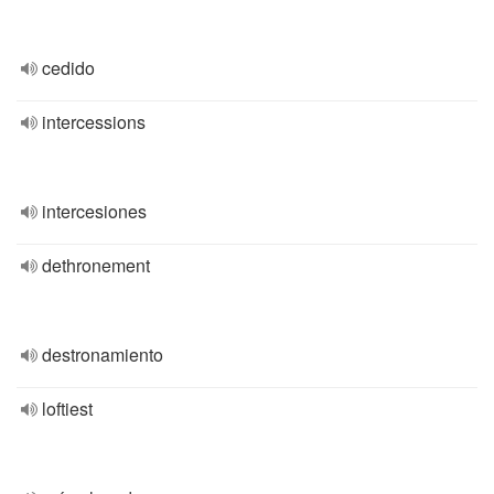
cedido
intercessions
intercesiones
dethronement
destronamiento
loftiest