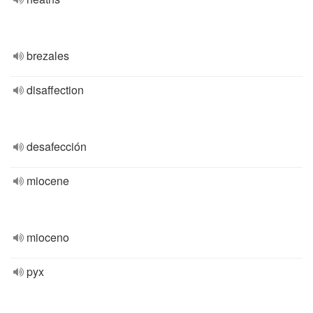
brezales
disaffection
desafección
miocene
mioceno
pyx