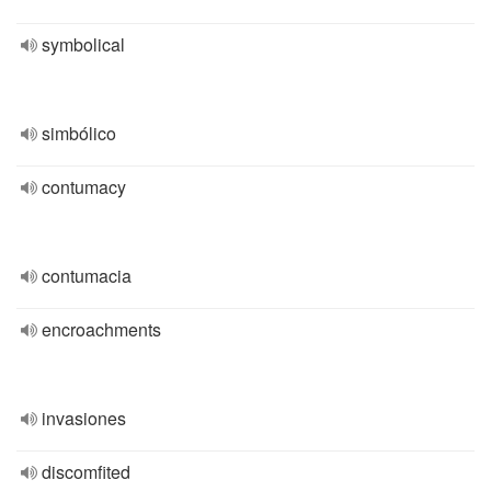
symbolical
simbólico
contumacy
contumacia
encroachments
invasiones
discomfited