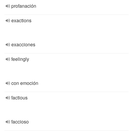
profanación
exactions
exacciones
feelingly
con emoción
factious
faccioso