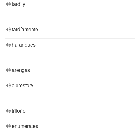
tardily
tardíamente
harangues
arengas
clerestory
triforio
enumerates