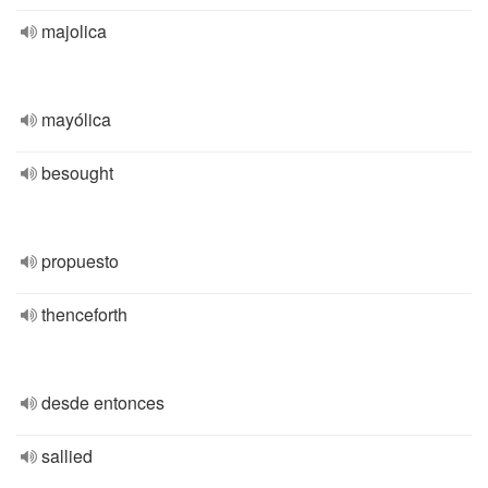
majolica
mayólica
besought
propuesto
thenceforth
desde entonces
sallied