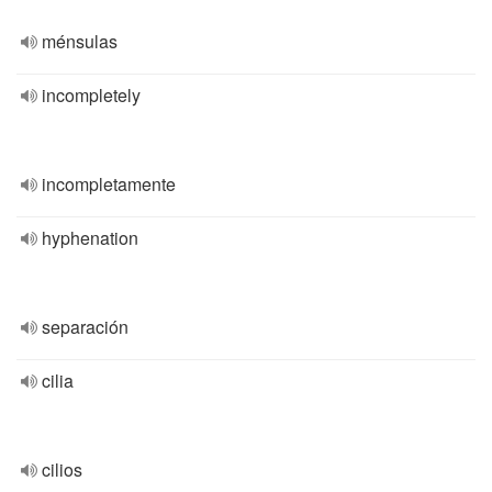
ménsulas
incompletely
incompletamente
hyphenation
separación
cilia
cilios