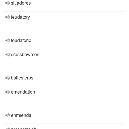
sitiadores
feudatory
feudatorio
crossbowmen
ballesteros
emendation
enmienda