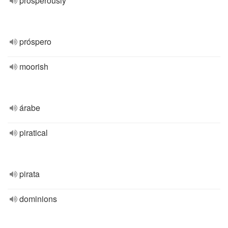
prosperously
próspero
moorish
árabe
piratical
pirata
dominions