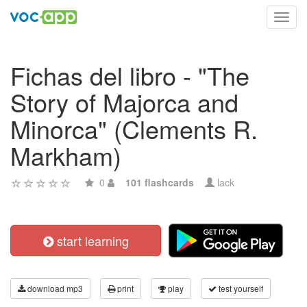
Toggl
navig
Fichas del libro - "The
Story of Majorca and
Minorca" (Clements R.
Markham)
0
101 flashcards
lack
start learning
download mp3
print
play
test yourself