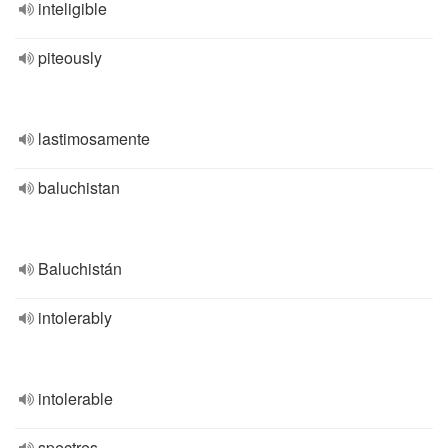
inteligible
piteously
lastimosamente
baluchistan
Baluchistán
intolerably
intolerable
spectres