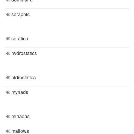
seraphic
seráfico
hydrostatics
hidrostática
myriads
miríadas
mallows