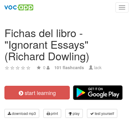
Toggl
navig
Fichas del libro -
"Ignorant Essays"
(Richard Dowling)
0
101 flashcards
lack
start learning
download mp3
print
play
test yourself