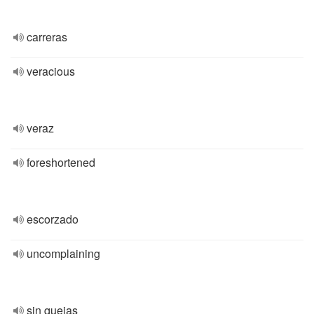
carreras
veracious
veraz
foreshortened
escorzado
uncomplaining
sin quejas