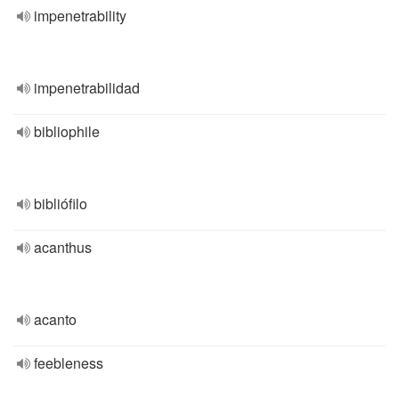
impenetrability
impenetrabilidad
bibliophile
bibliófilo
acanthus
acanto
feebleness