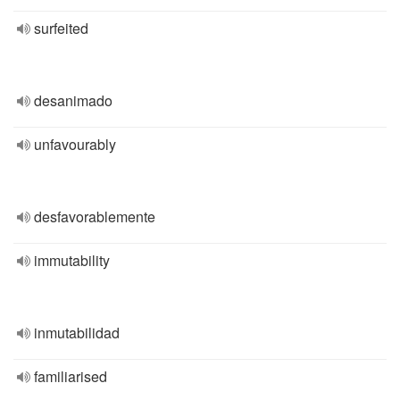
surfeited
desanimado
unfavourably
desfavorablemente
immutability
inmutabilidad
familiarised