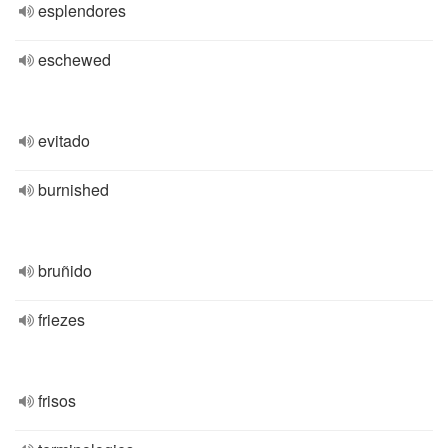
esplendores
eschewed
evitado
burnished
bruñido
friezes
frisos