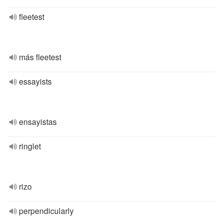
fleetest
más fleetest
essayists
ensayistas
ringlet
rizo
perpendicularly