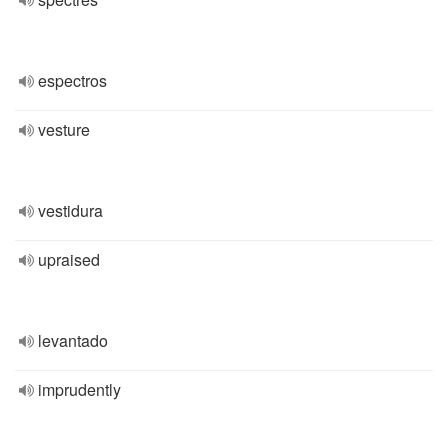
espectros
vesture
vestidura
upraised
levantado
imprudently