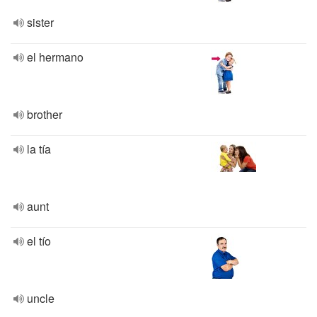
sister
el hermano
brother
la tía
aunt
el tío
uncle