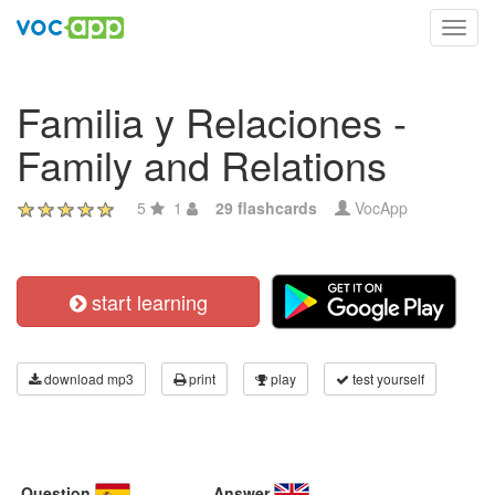
Toggl
navig
Familia y Relaciones -
Family and Relations
5
1
29 flashcards
VocApp
start learning
download mp3
print
play
test yourself
Question
Answer