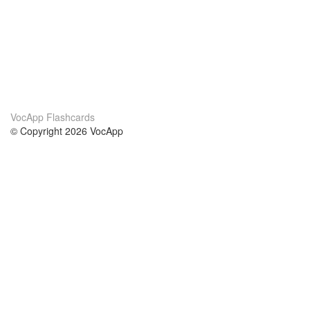
VocApp Flashcards
© Copyright 2026 VocApp
02-798 Mielczarskiego 8/58
Warsaw, Poland (EU)
About Us
Conditions