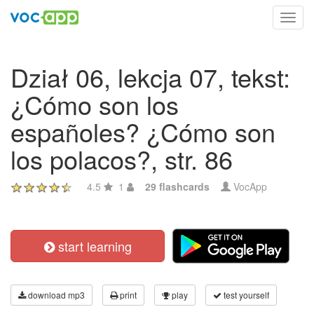
Toggl
navig
Dział 06, lekcja 07, tekst:
¿Cómo son los
españoles? ¿Cómo son
los polacos?, str. 86
4.5
1
29 flashcards
VocApp
start learning
download mp3
print
play
test yourself