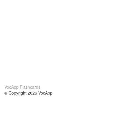
VocApp Flashcards
© Copyright 2026 VocApp
02-798 Mielczarskiego 8/58
Warsaw, Poland (EU)