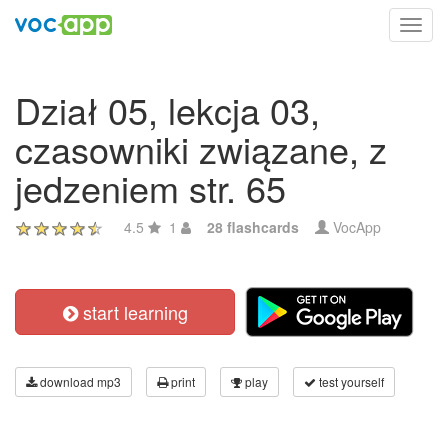
Toggl
navig
Dział 05, lekcja 03,
czasowniki związane, z
jedzeniem str. 65
4.5
1
28 flashcards
VocApp
start learning
download mp3
print
play
test yourself