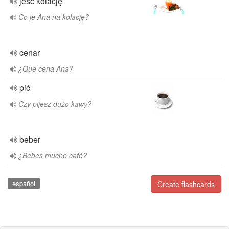
jeść kolację
Co je Ana na kolację?
cenar
¿Qué cena Ana?
pić
Czy pijesz dużo kawy?
beber
¿Bebes mucho café?
español
Create flashcards