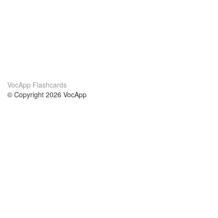
VocApp Flashcards
© Copyright 2026 VocApp
02-798 Mielczarskiego 8/58
Warsaw, Poland (EU)
About Us
Conditions