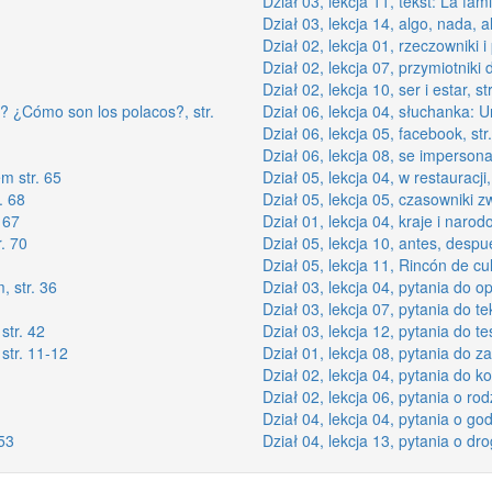
Dział 03, lekcja 11, tekst: La fami
Dział 03, lekcja 14, algo, nada, a
Dział 02, lekcja 01, rzeczowniki i 
Dział 02, lekcja 07, przymiotniki 
Dział 02, lekcja 10, ser i estar, st
s? ¿Cómo son los polacos?, str.
Dział 06, lekcja 04, słuchanka: U
Dział 06, lekcja 05, facebook, str
Dział 06, lekcja 08, se impersonal
m str. 65
Dział 05, lekcja 04, w restauracji,
. 68
Dział 05, lekcja 05, czasowniki z
 67
Dział 01, lekcja 04, kraje i narod
r. 70
Dział 05, lekcja 10, antes, despué
Dział 05, lekcja 11, Rincón de cul
, str. 36
Dział 03, lekcja 04, pytania do op
Dział 03, lekcja 07, pytania do tek
str. 42
Dział 03, lekcja 12, pytania do tes
str. 11-12
Dział 01, lekcja 08, pytania do z
Dział 02, lekcja 04, pytania do ko
Dział 02, lekcja 06, pytania o rodz
Dział 04, lekcja 04, pytania o god
 53
Dział 04, lekcja 13, pytania o dro