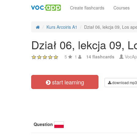
Create flashcards
Courses
Kurs Arcoiris A1
Dział 06, lekcja 09, Los ape
Dział 06, lekcja 09, L
5
1
14 flashcards
VocAp
start learning
download mp3
Question