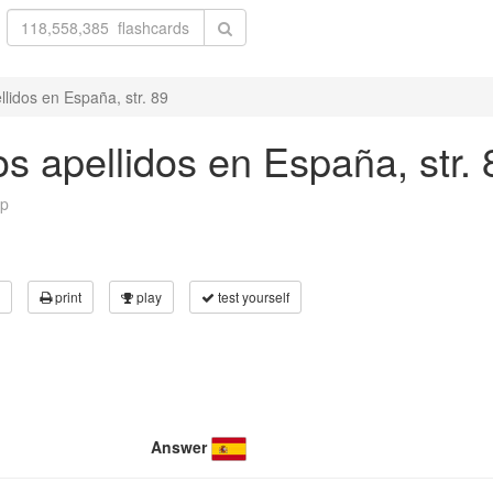
llidos en España, str. 89
os apellidos en España, str. 
p
print
play
test yourself
Answer