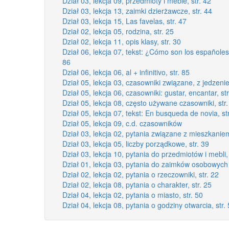
Dział 03, lekcja 09, przedmioty i meble, str. 42
Dział 03, lekcja 13, zaimki dzierżawcze, str. 44
Dział 03, lekcja 15, Las favelas, str. 47
Dział 02, lekcja 05, rodzina, str. 25
Dział 02, lekcja 11, opis klasy, str. 30
Dział 06, lekcja 07, tekst: ¿Cómo son los españole
86
Dział 06, lekcja 06, al + infinitivo, str. 85
Dział 05, lekcja 03, czasowniki związane, z jedzenie
Dział 05, lekcja 06, czasowniki: gustar, encantar, str
Dział 05, lekcja 08, często używane czasowniki, str.
Dział 05, lekcja 07, tekst: En busqueda de novia, st
Dział 05, lekcja 09, c.d. czasowników
Dział 03, lekcja 02, pytania związane z mieszkaniem
Dział 03, lekcja 05, liczby porządkowe, str. 39
Dział 03, lekcja 10, pytania do przedmiotów i mebli, 
Dział 01, lekcja 03, pytania do zaimków osobowych 
Dział 02, lekcja 02, pytania o rzeczowniki, str. 22
Dział 02, lekcja 08, pytania o charakter, str. 25
Dział 04, lekcja 02, pytania o miasto, str. 50
Dział 04, lekcja 08, pytania o godziny otwarcia, str.