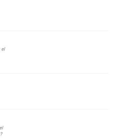
 el
el
e?