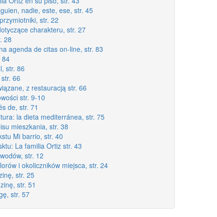
lia Ortiz en su piso, str. 43
lguien, nadie, este, ese, str. 45
przymiotniki, str. 22
dotyczące charakteru, str. 27
r. 28
na agenda de citas on-line, str. 83
. 84
, str. 86
 str. 66
wiązane, z restauracją str. 66
owości str. 9-10
s de, str. 71
tura: la dieta mediterránea, str. 75
isu mieszkania, str. 38
stu Mi barrio, str. 40
ktu: La familia Ortiz str. 43
awodów, str. 12
lorów i okoliczników miejsca, str. 24
inę, str. 25
zinę, str. 51
gę, str. 57