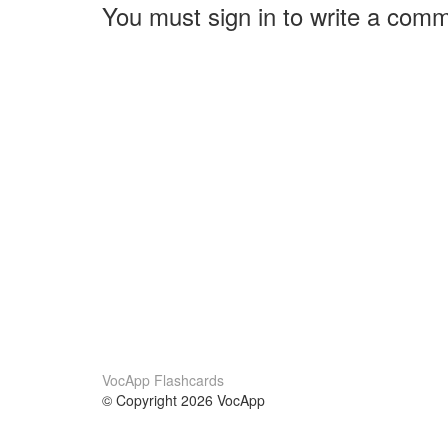
You must sign in to write a com
VocApp Flashcards
© Copyright 2026 VocApp
02-798 Mielczarskiego 8/58