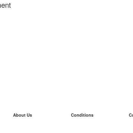
ment
About Us
Conditions
C
our team
100% guarantee
L
Blog
privacy policy
L