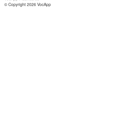
© Copyright 2026 VocApp
02-798 Mielczarskiego 8/58
Warsaw, Poland (EU)
About Us
Conditions
our team
100% guarantee
Blog
privacy policy
terms
Contact
GDPR
contact
Courses
Help
Learn German
Frequently asked questions
Learn Spanish
Learn French