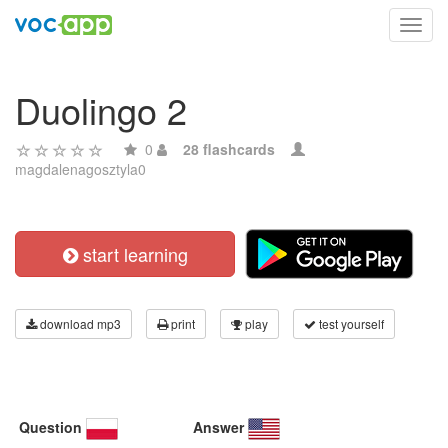
Toggl
navig
Duolingo 2
0
28 flashcards
magdalenagosztyla0
start learning
download mp3
print
play
test yourself
Question
Answer