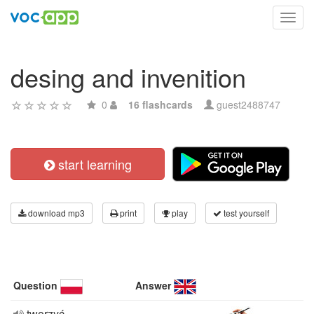
Toggl
navig
desing and invenition
0
16 flashcards
guest2488747
start learning
download mp3
print
play
test yourself
Question
Answer
tworzyć