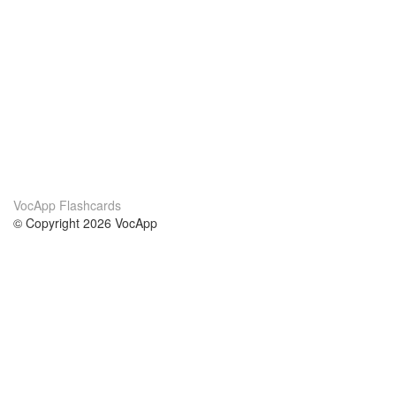
VocApp Flashcards
© Copyright 2026 VocApp
02-798 Mielczarskiego 8/58
Warsaw, Poland (EU)