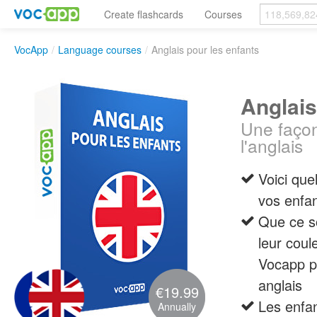
Create flashcards
Courses
VocApp
/
Language courses
/
Anglais pour les enfants
Anglais
Une façon
l'anglais
Voici que
vos enfan
Que ce so
leur coul
Vocapp p
anglais
€19.99
Les enfan
Annually