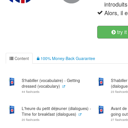
introduit
Alors, il
try it
Content
100% Money-Back Guarantee
S'habiller (vocabulaire) - Getting
S'habille
dressed (vocabulary)
(dialogue
44 flashcards
23 flashcard
L'heure du petit déjeuner (dialogues) -
Avant de 
Time for breakfast (dialogues)
going out
20 flashcards
27 flashcard