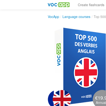
Create flashcards
VocApp
/
Language courses
/
Top 500
€19.
Annual