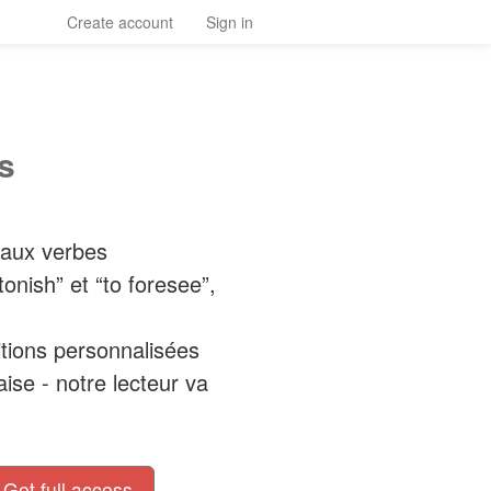
Create account
Sign in
s
eaux verbes
tonish” et “to foresee”,
tions personnalisées
ise - notre lecteur va
Get full access