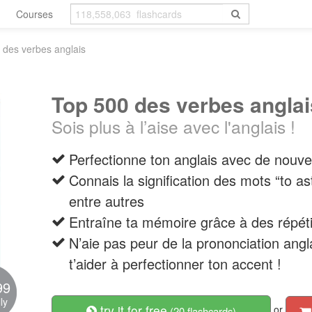
Courses
 des verbes anglais
Top 500 des verbes anglai
Sois plus à l’aise avec l'anglais !
Perfectionne ton anglais avec de nouv
Connais la signification des mots “to as
entre autres
Entraîne ta mémoire grâce à des répéti
N’aie pas peur de la prononciation angla
t’aider à perfectionner ton accent !
99
ly
try it for free
or
(20 flashcards)