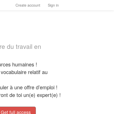
Create account
Sign in
re du travail en
urces humaines !
vocabulaire relatif au
ler à une offre d’emploi !
ont de toi un(e) expert(e) !
Get full access