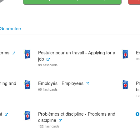
Guarantee
Terms
Postuler pour un travail - Applying for a
E
job
98
93 flashcards
ining and
Employés - Employees
P
be
65 flashcards
10
t
Problèmes et discipline - Problems and
discipline
122 flashcards