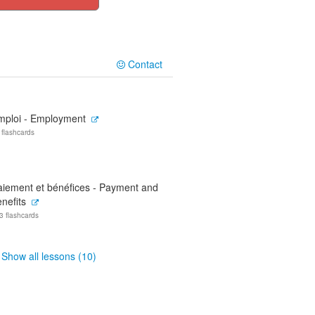
Contact
mploi - Employment
 flashcards
aiement et bénéfices - Payment and
nefits
3 flashcards
Show all lessons (10)