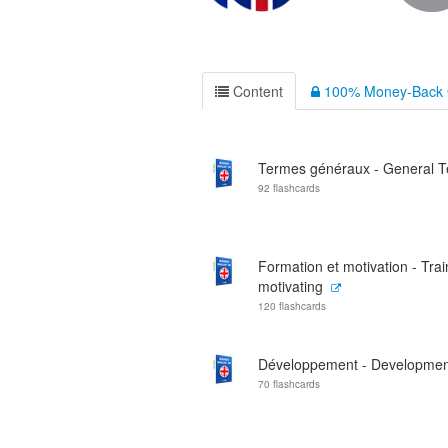
Content
100% Money-Back 
Termes généraux - General 
92 flashcards
Formation et motivation - Tra
motivating
120 flashcards
Développement - Developmen
70 flashcards