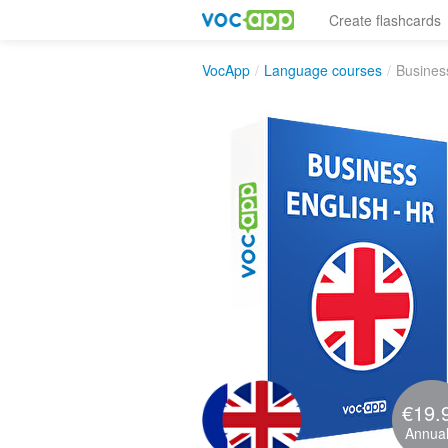
Create flashcards
VocApp
/
Language courses
/
Busines
€19.
Annual