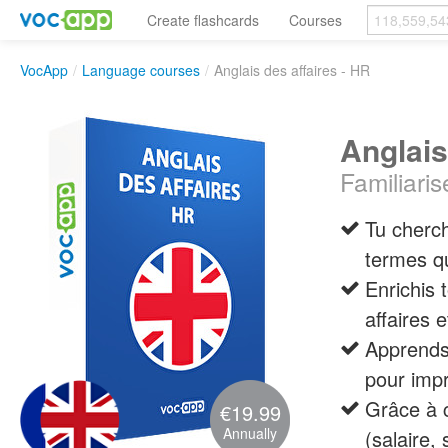
Create flashcards
Courses
VocApp
/
Language courses
/
Anglais des affaires - HR
Anglais
Familiaris
Tu cherc
termes qu
Enrichis 
affaires 
Apprends 
pour impr
Grâce à c
€19.99
Annually
(salaire,