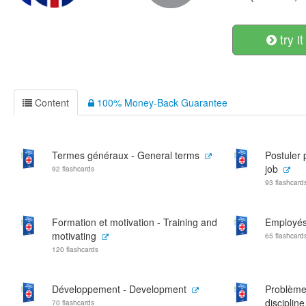
try it
Content
100% Money-Back Guarantee
Termes généraux - General terms
Postuler 
job
92 flashcards
93 flashcard
Formation et motivation - Training and
Employés
motivating
65 flashcard
120 flashcards
Développement - Development
Problèmes
discipline
70 flashcards