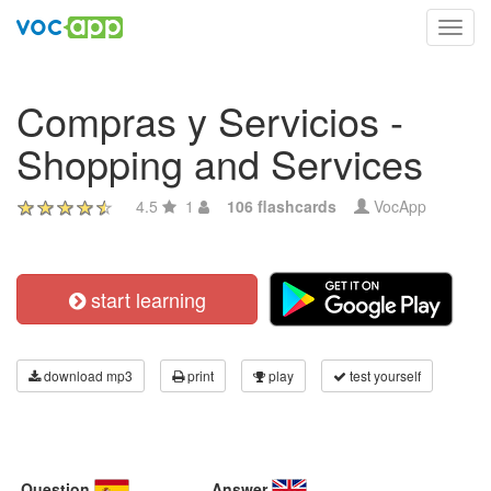
Toggl
navig
Compras y Servicios -
Shopping and Services
4.5
1
106 flashcards
VocApp
start learning
download mp3
print
play
test yourself
Question
Answer