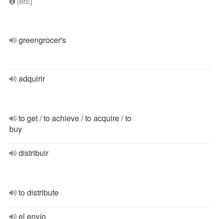
[BrE]
greengrocer's
adquirir
to get / to achieve / to acquire / to
buy
distribuir
to distribute
el envío