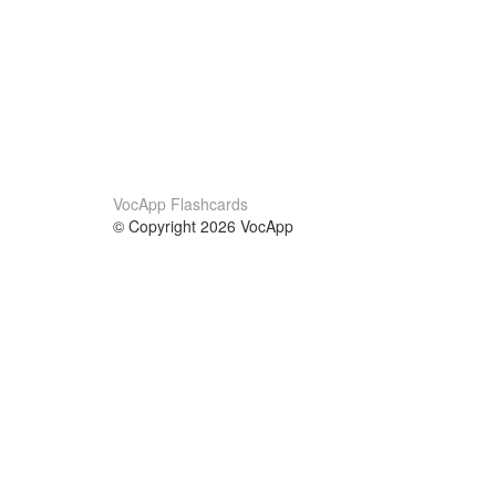
VocApp Flashcards
© Copyright 2026 VocApp
02-798 Mielczarskiego 8/58
Warsaw, Poland (EU)