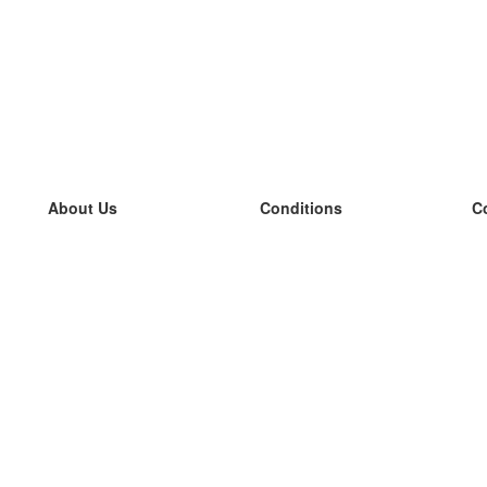
About Us
Conditions
C
our team
100% guarantee
L
Blog
privacy policy
L
terms
L
Contact
GDPR
L
contact
L
More
L
Help
new flashcards
Frequently asked questions
some blogs
a catalogue