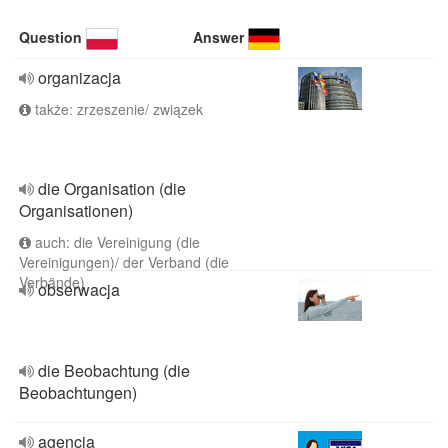
Question
Answer
organizacja
także: zrzeszenie/ związek
die Organisation (die
Organisationen)
auch: die Vereinigung (die
Vereinigungen)/ der Verband (die
Verbände)
obserwacja
die Beobachtung (die
Beobachtungen)
agencja