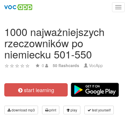
Toggl
navig
1000 najważniejszych
rzeczowników po
niemiecku 501-550
0
50 flashcards
VocApp
start learning
download mp3
print
play
test yourself