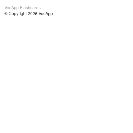
VocApp Flashcards
© Copyright 2026 VocApp
02-798 Mielczarskiego 8/58
Warsaw, Poland (EU)
About Us
Conditions
our team
100% guarantee
Blog
privacy policy
terms
Contact
GDPR
contact
Courses
Help
Learn German
Frequently asked questions