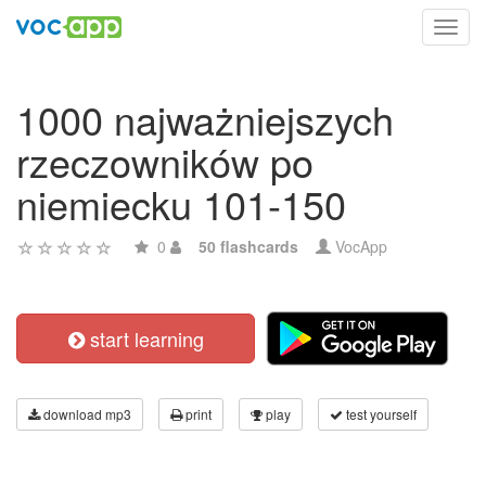
Toggl
navig
1000 najważniejszych
rzeczowników po
niemiecku 101-150
0
50 flashcards
VocApp
start learning
download mp3
print
play
test yourself