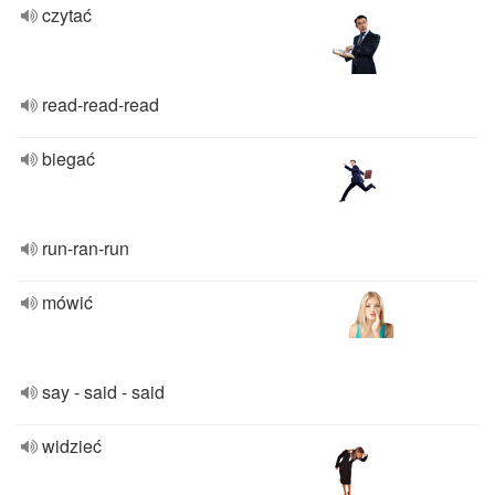
czytać
read-read-read
biegać
run-ran-run
mówić
say - said - said
widzieć