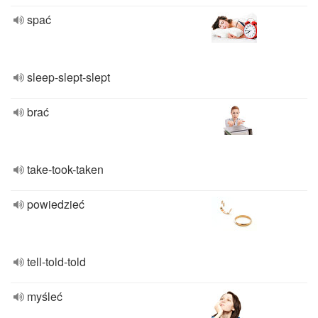
spać
sleep-slept-slept
brać
take-took-taken
powiedzieć
tell-told-told
myśleć