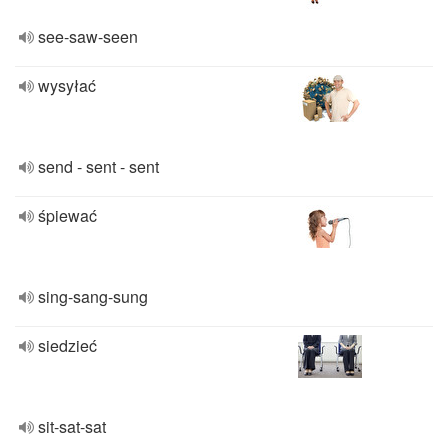
see-saw-seen
wysyłać
send - sent - sent
śpiewać
sing-sang-sung
siedzieć
sit-sat-sat