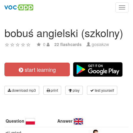
Toggl
navig
bobuś angielski (szkolny)
0
22 flashcards
gosiakzw
start learning
download mp3
print
play
test yourself
Question
Answer
mieć