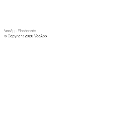
VocApp Flashcards
© Copyright 2026 VocApp
02-798 Mielczarskiego 8/58
Warsaw, Poland (EU)
About Us
Conditions
our team
100% guarantee
Blog
privacy policy
terms