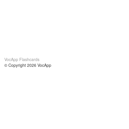
VocApp Flashcards
© Copyright 2026 VocApp
02-798 Mielczarskiego 8/58
Warsaw, Poland (EU)