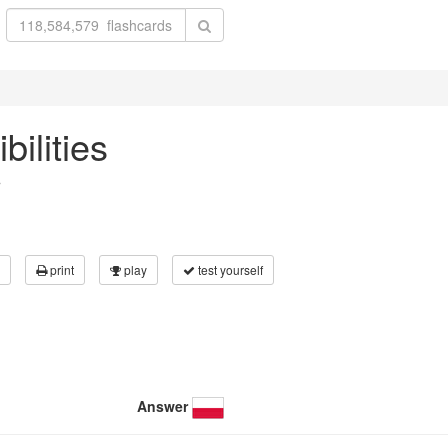
bilities
r
print
play
test yourself
Answer