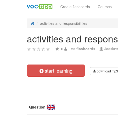
Create flashcards
Courses
activities and responsibilities
activities and responsi
0
23 flashcards
Jaaskie
start learning
download mp3
Question