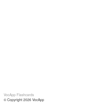
VocApp Flashcards
© Copyright 2026 VocApp
02-798 Mielczarskiego 8/58