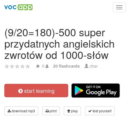
Toggl
navig
(9/20=180)-500 super
przydatnych angielskich
zwrotów od 1000-słów
0
20 flashcards
char
start learning
download mp3
print
play
test yourself