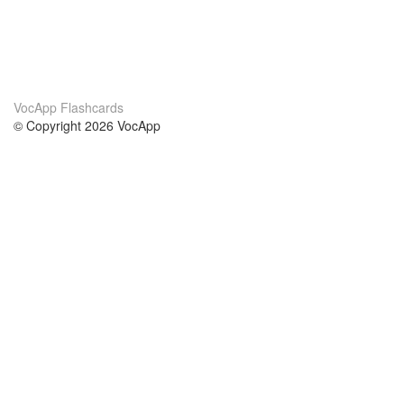
VocApp Flashcards
© Copyright 2026 VocApp
02-798 Mielczarskiego 8/58
Warsaw, Poland (EU)
About Us
Conditions
our team
100% guarantee
Blog
privacy policy
terms