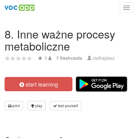
Toggl
navig
8. Inne ważne procesy
metaboliczne
0
7 flashcards
olafhajdasz
start learning
print
play
test yourself