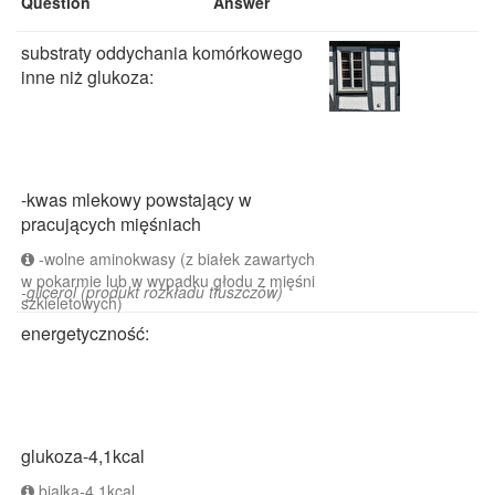
Question
Answer
substraty oddychania komórkowego
inne niż glukoza:
-kwas mlekowy powstający w
pracujących mięśniach
-wolne aminokwasy (z białek zawartych
w pokarmie lub w wypadku głodu z mięśni
-glicerol (produkt rozkładu tłuszczów)
szkieletowych)
energetyczność:
glukoza-4,1kcal
bialka-4,1kcal