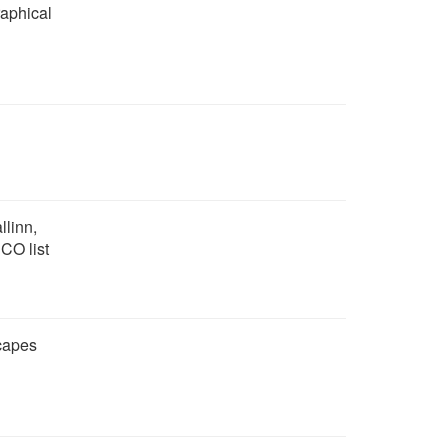
raphical
llinn,
CO list
scapes