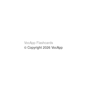
VocApp Flashcards
© Copyright 2026 VocApp
02-798 Mielczarskiego 8/58
Warsaw, Poland (EU)