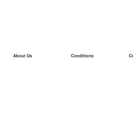
About Us
Conditions
C
our team
100% guarantee
L
Blog
privacy policy
L
terms
L
Contact
GDPR
L
contact
L
More
L
Help
new flashcards
Frequently asked questions
some blogs
a catalogue