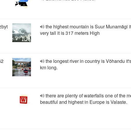
zbyt
the highest mountain is Suur Munamägi it
very tall it is 317 meters High
62
the longest river in country is Võhandu it'
km long.
there are plenty of waterfalls one of the m
beautiful and highest in Europe is Valaste.