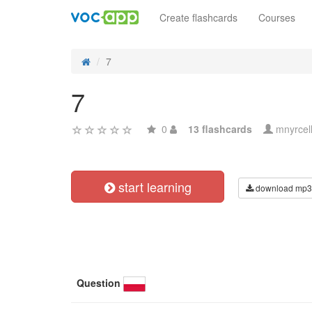
Create flashcards
Courses
7
7
0
13 flashcards
mnyrcel
start learning
download mp3
Question