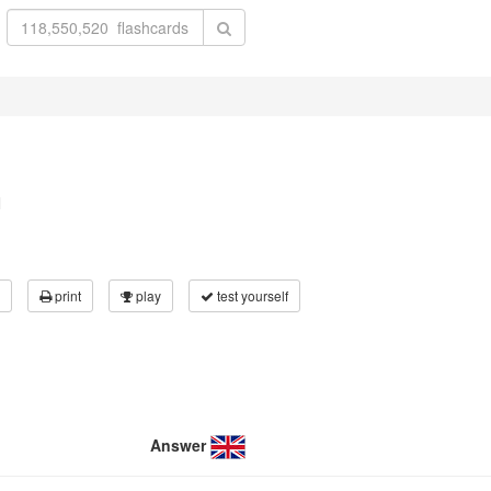
l
print
play
test yourself
Answer