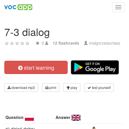
Toggl
navig
7-3 dialog
0
12 flashcards
malgorzatauriasz
start learning
download mp3
print
play
test yourself
Question
Answer
dzień dobry