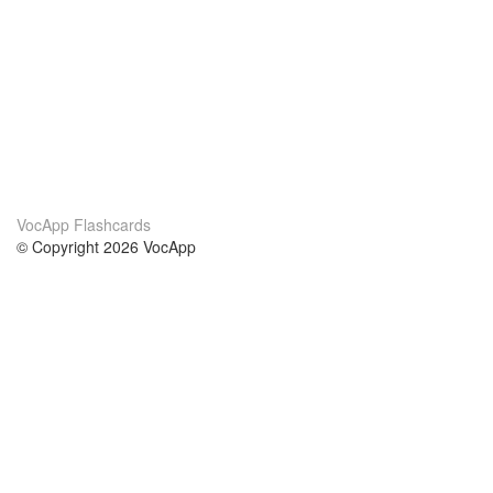
VocApp Flashcards
© Copyright 2026 VocApp
02-798 Mielczarskiego 8/58
Warsaw, Poland (EU)