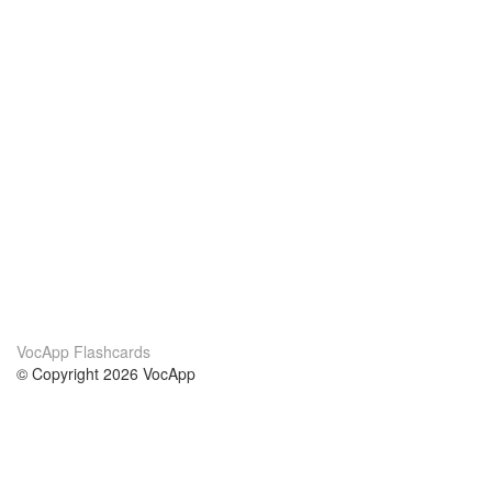
VocApp Flashcards
© Copyright 2026 VocApp
02-798 Mielczarskiego 8/58
Warsaw, Poland (EU)