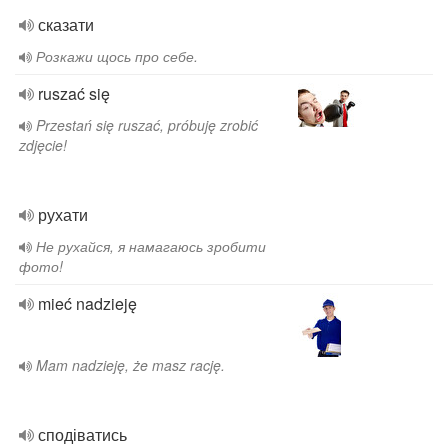
сказати
Розкажи щось про себе.
ruszać się
Przestań się ruszać, próbuję zrobić
zdjęcie!
рухати
Не рухайся, я намагаюсь зробити
фото!
mieć nadzieję
Mam nadzieję, że masz rację.
сподіватись