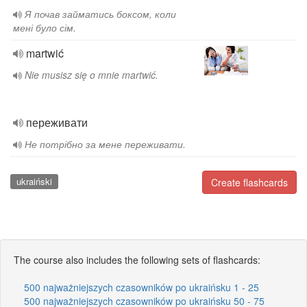
Я почав займатись боксом, коли
мені було сім.
martwić
Nie musisz się o mnie martwić.
переживати
Не потрібно за мене переживати.
ukraiński
Create flashcards
The course also includes the following sets of flashcards:
500 najważniejszych czasowników po ukraińsku 1 - 25
500 najważniejszych czasowników po ukraińsku 50 - 75