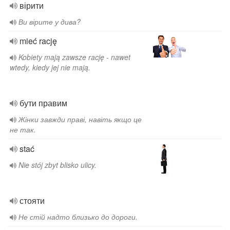
вірити
Ви вірите у дива?
mieć rację
Kobiety mają zawsze rację - nawet
wtedy, kiedy jej nie mają.
бути правим
Жінки завжди праві, навіть якщо це
не так.
stać
Nie stój zbyt blisko ulicy.
стояти
Не стій надто близько до дороги.