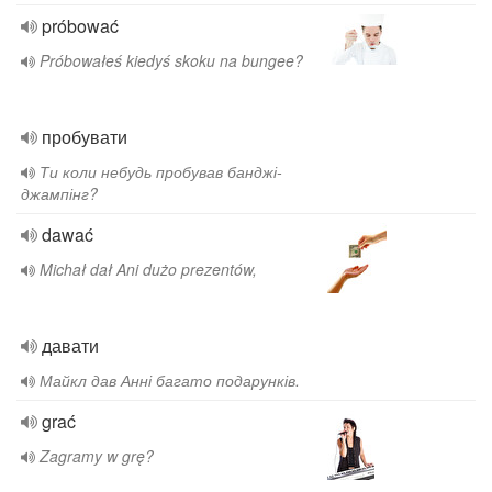
próbować
Próbowałeś kiedyś skoku na bungee?
пробувати
Ти коли небудь пробував банджі-
джампінг?
dawać
Michał dał Ani dużo prezentów,
давати
Майкл дав Анні багато подарунків.
grać
Zagramy w grę?