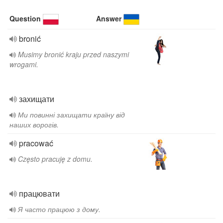
Question
Answer
bronić
Musimy bronić kraju przed naszymi
wrogami.
захищати
Ми повинні захищати країну від
наших ворогів.
pracować
Często pracuję z domu.
працювати
Я часто працюю з дому.