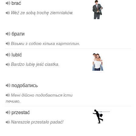
brać
Weź ze sobą trochę ziemniaków.
брати
Візьми з собою кілька картоплин.
lubić
Bardzo lubię jeść ciastka.
подобатись
Мені дійсно подобається їсти
печиво.
przestać
Nareszcie przestało padać!