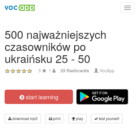
Toggl
navig
500 najważniejszych
czasowników po
ukraińsku 25 - 50
5
1
25 flashcards
VocApp
start learning
download mp3
print
play
test yourself