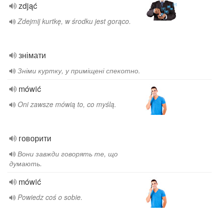
zdjąć
Zdejmij kurtkę, w środku jest gorąco.
знімати
Зніми куртку, у приміщені спекотно.
mówić
Oni zawsze mówią to, co myślą.
говорити
Вони завжди говорять те, що
думають.
mówić
Powiedz coś o sobie.