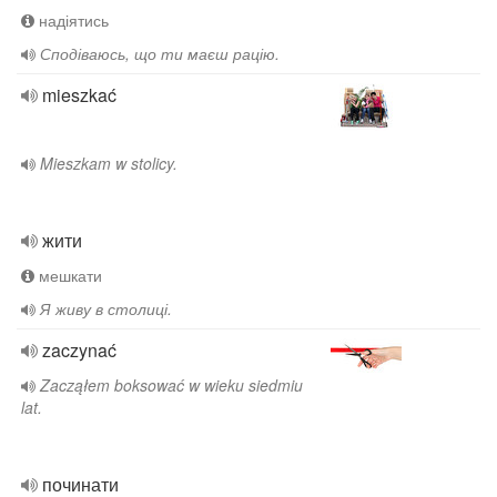
надіятись
Сподіваюсь, що ти маєш рацію.
mieszkać
Mieszkam w stolicy.
жити
мешкати
Я живу в столиці.
zaczynać
Zacząłem boksować w wieku siedmiu
lat.
починати