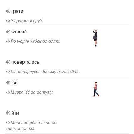
грати
Зіграємо в гру?
wracać
Po wojnie wrócił do domu.
повертатись
Він повернувся додому після війни.
iść
Muszę iść do dentysty.
йти
Мені потрібно піти до
стоматолога.