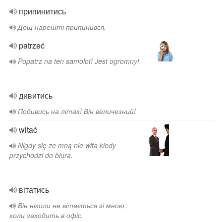
припинитись
Дощ нарешті припинився.
patrzeć
Popatrz na ten samolot! Jest ogromny!
дивитись
Подивись на літак! Він величезний!
witać
Nigdy się ze mną nie wita kiedy
przychodzi do biura.
вітатись
Він ніколи не вітається зі мною,
коли заходить в офіс.