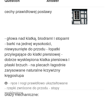
Question
Answer
cechy prawidłowej postawy
- głowa nad klatką, biodrami i stopami
- barki na jednej wysokości,
niewysunięte do przodu - łopatki
przylegające do klatki piersiowej -
dobrze wysklepiona klatka piersiowa i
płaski brzuch - na plecach łagodnie
zarysowane naturalne krzywizny
kręgosłupa
- ręce i nogi prawidłowo ukształtowane
- rzepki zwrócone do przodu - stopy
wysklepione
urazy mechaniczne: