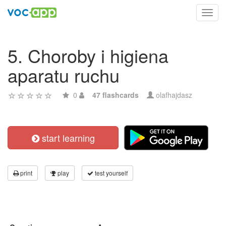
Toggl
navig
5. Choroby i higiena
aparatu ruchu
0
47 flashcards
olafhajdasz
start learning
print
play
test yourself