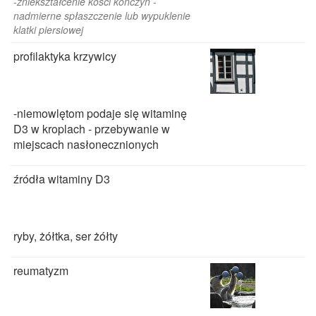
-zniekształcenie kości kończyn -
nadmierne spłaszczenie lub wypuklenie
klatki piersiowej
profilaktyka krzywicy
-niemowlętom podaje się witaminę
D3 w kroplach - przebywanie w
miejscach nasłonecznionych
źródła witaminy D3
ryby, żółtka, ser żółty
reumatyzm