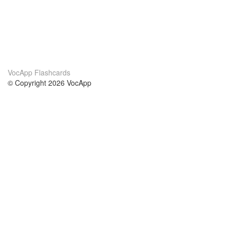
VocApp Flashcards
© Copyright 2026 VocApp
02-798 Mielczarskiego 8/58
Warsaw, Poland (EU)
About Us
Conditions
our team
100% guarantee