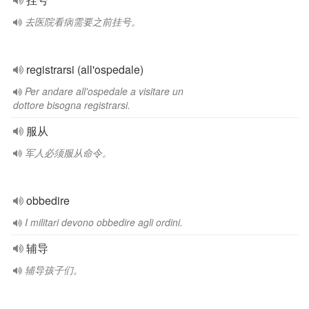
去医院看病需要之前挂号。
registrarsi (all'ospedale)
Per andare all'ospedale a visitare un
dottore bisogna registrarsi.
服从
军人必须服从命令。
obbedire
I militari devono obbedire agli ordini.
辅导
辅导孩子们。