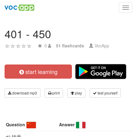
Toggl
navig
401 - 450
0
51 flashcards
VocApp
start learning
download mp3
print
play
test yourself
Question
Answer
挂号