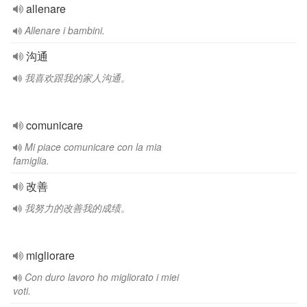
allenare
Allenare i bambini.
沟通
我喜欢跟我的家人沟通。
comunicare
Mi piace comunicare con la mia
famiglia.
改善
我努力的改善我的成绩。
migliorare
Con duro lavoro ho migliorato i miei
voti.