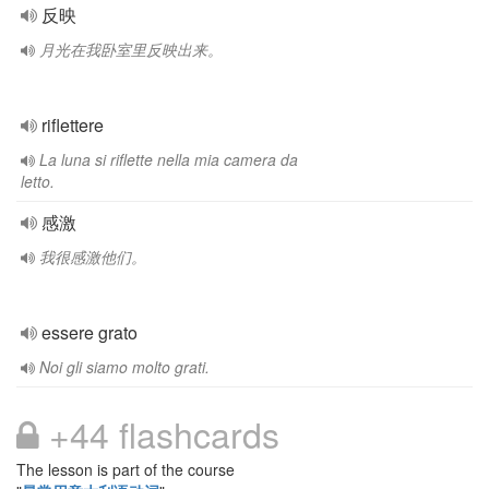
反映
月光在我卧室里反映出来。
riflettere
La luna si riflette nella mia camera da
letto.
感激
我很感激他们。
essere grato
Noi gli siamo molto grati.
+44 flashcards
The lesson is part of the course