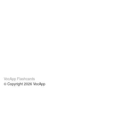
VocApp Flashcards
© Copyright 2026 VocApp
02-798 Mielczarskiego 8/58
Warsaw, Poland (EU)