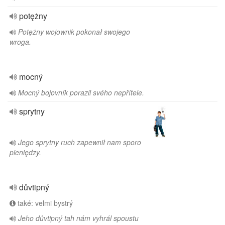
potężny
Potężny wojownik pokonał swojego
wroga.
mocný
Mocný bojovník porazil svého nepřítele.
sprytny
Jego sprytny ruch zapewnił nam sporo
pieniędzy.
důvtipný
také: velmi bystrý
Jeho důvtipný tah nám vyhrál spoustu