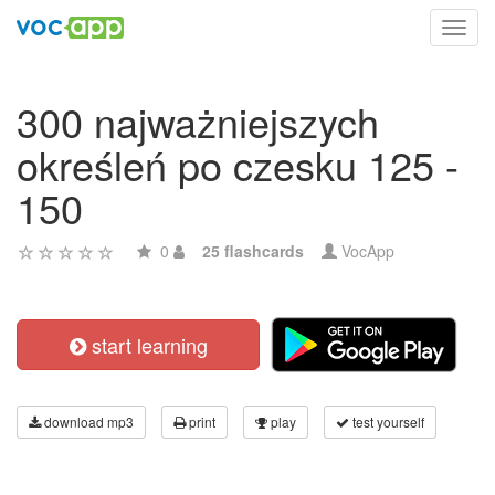
Toggl
navig
300 najważniejszych
określeń po czesku 125 -
150
0
25 flashcards
VocApp
start learning
download mp3
print
play
test yourself