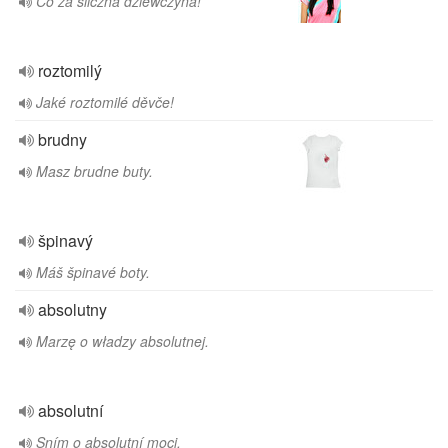
Co za śliczna dziewczyna!
roztomilý
Jaké roztomilé děvče!
brudny
Masz brudne buty.
špinavý
Máš špinavé boty.
absolutny
Marzę o władzy absolutnej.
absolutní
Sním o absolutní moci.