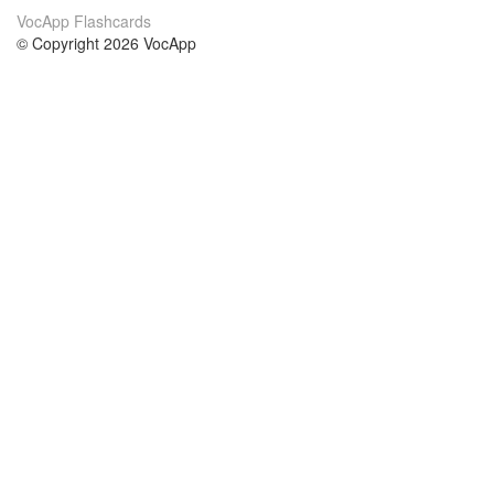
VocApp Flashcards
© Copyright 2026 VocApp
02-798 Mielczarskiego 8/58
Warsaw, Poland (EU)
About Us
Conditions
our team
100% guarantee
Blog
privacy policy
terms
Contact
GDPR
contact
Courses
Help
Learn German
Frequently asked questions