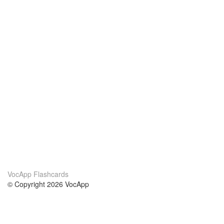
VocApp Flashcards
© Copyright 2026 VocApp
02-798 Mielczarskiego 8/58
Warsaw, Poland (EU)