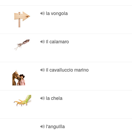
la vongola
il calamaro
il cavalluccio marino
la chela
l'anguilla