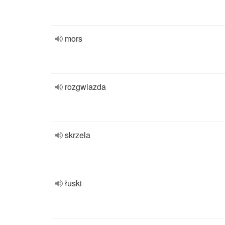
mors
rozgwiazda
skrzela
łuski