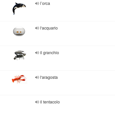
l’orca
l'acquario
il granchio
l'aragosta
il tentacolo