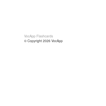
VocApp Flashcards
© Copyright 2026 VocApp
02-798 Mielczarskiego 8/58
Warsaw, Poland (EU)