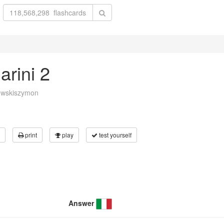
arini 2
owskiszymon
print
play
test yourself
Answer