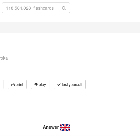
woka
print
play
test yourself
Answer