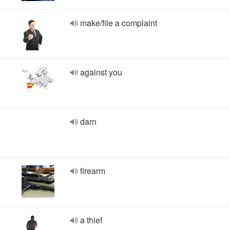
make/file a complaint
against you
darn
firearm
a thief