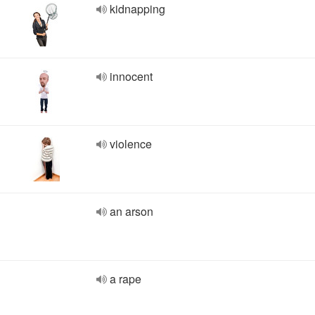
kidnapping
innocent
violence
an arson
a rape