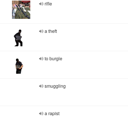
rifle
a theft
to burgle
smuggling
a rapist