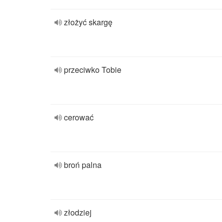
złożyć skargę
przeciwko Tobie
cerować
broń palna
złodziej