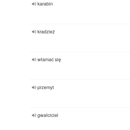
karabin
kradzież
włamać się
przemyt
gwałciciel