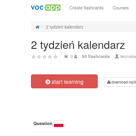
Create flashcards
Courses
2 tydzień kalendarz
2 tydzień kalendarz
0
50 flashcards
iwonak
start learning
download mp3
Question