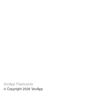
VocApp Flashcards
© Copyright 2026 VocApp
02-798 Mielczarskiego 8/58
Warsaw, Poland (EU)