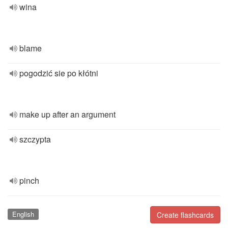
wina
blame
pogodzić sie po kłótni
make up after an argument
szczypta
pinch
English
Create flashcards