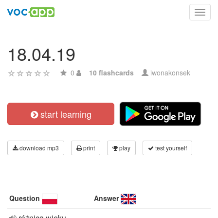
Toggl
navig
18.04.19
0
10 flashcards
iwonakonsek
start learning
download mp3
print
play
test yourself
Question
Answer
różnica wieku