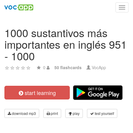
Toggl
navig
1000 sustantivos más
importantes en inglés 951
- 1000
0
50 flashcards
VocApp
start learning
download mp3
print
play
test yourself