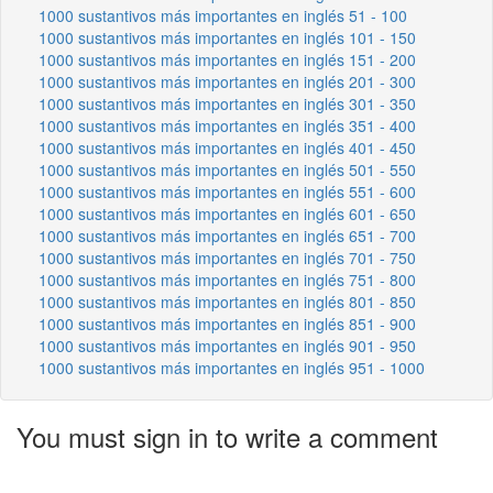
1000 sustantivos más importantes en inglés 51 - 100
1000 sustantivos más importantes en inglés 101 - 150
1000 sustantivos más importantes en inglés 151 - 200
1000 sustantivos más importantes en inglés 201 - 300
1000 sustantivos más importantes en inglés 301 - 350
1000 sustantivos más importantes en inglés 351 - 400
1000 sustantivos más importantes en inglés 401 - 450
1000 sustantivos más importantes en inglés 501 - 550
1000 sustantivos más importantes en inglés 551 - 600
1000 sustantivos más importantes en inglés 601 - 650
1000 sustantivos más importantes en inglés 651 - 700
1000 sustantivos más importantes en inglés 701 - 750
1000 sustantivos más importantes en inglés 751 - 800
1000 sustantivos más importantes en inglés 801 - 850
1000 sustantivos más importantes en inglés 851 - 900
1000 sustantivos más importantes en inglés 901 - 950
1000 sustantivos más importantes en inglés 951 - 1000
You must sign in to write a comment