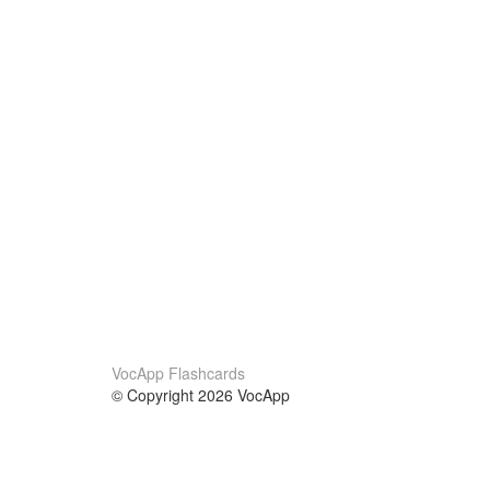
VocApp Flashcards
© Copyright 2026 VocApp
02-798 Mielczarskiego 8/58
Warsaw, Poland (EU)