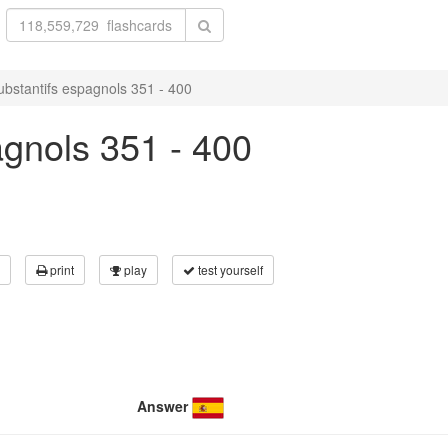
ubstantifs espagnols 351 - 400
agnols 351 - 400
print
play
test yourself
Answer