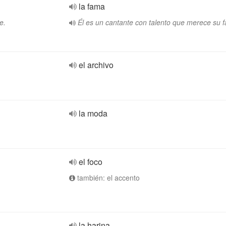
la fama
e.
Él es un cantante con talento que merece su 
el archivo
la moda
el foco
también: el accento
la harina