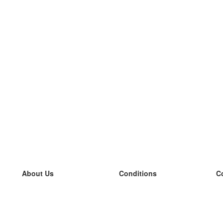
About Us
Conditions
C
our team
100% guarantee
L
Blog
privacy policy
L
terms
L
Contact
GDPR
L