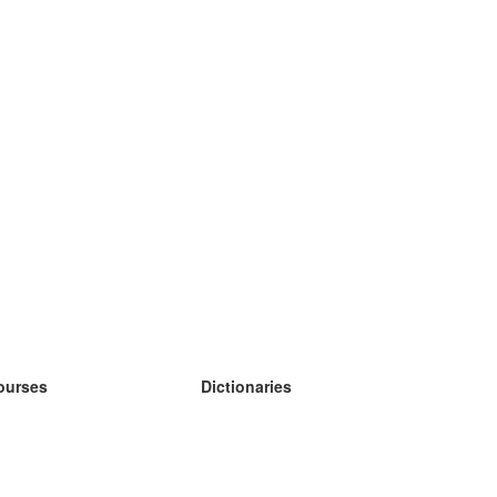
ourses
Dictionaries
earn German
earn Spanish
earn French
earn Russian