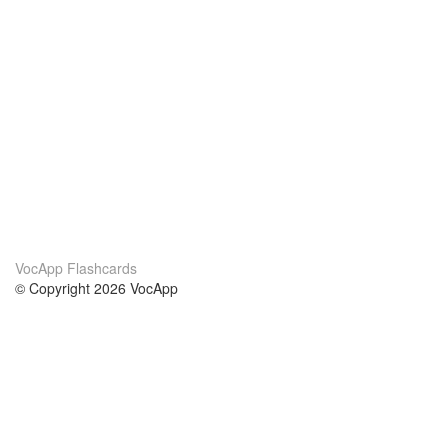
VocApp Flashcards
© Copyright 2026 VocApp
02-798 Mielczarskiego 8/58
Warsaw, Poland (EU)