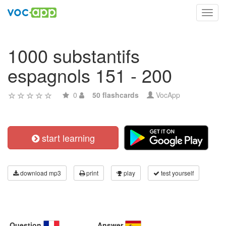
Toggl
navig
1000 substantifs
espagnols 151 - 200
0
50 flashcards
VocApp
start learning
download mp3
print
play
test yourself
Question
Answer