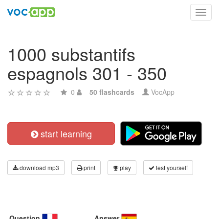
Toggl
navig
1000 substantifs
espagnols 301 - 350
0
50 flashcards
VocApp
start learning
download mp3
print
play
test yourself
Question
Answer