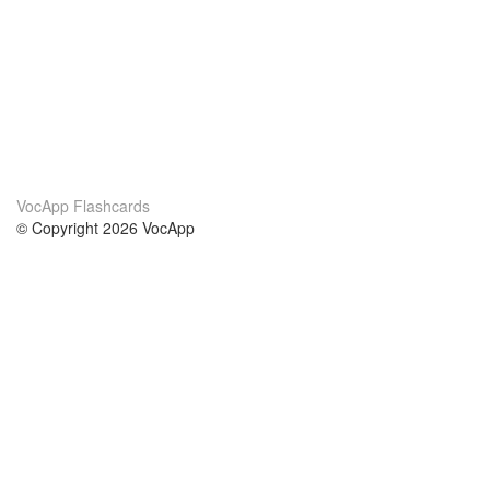
VocApp Flashcards
© Copyright 2026 VocApp
02-798 Mielczarskiego 8/58
Warsaw, Poland (EU)
About Us
Conditions