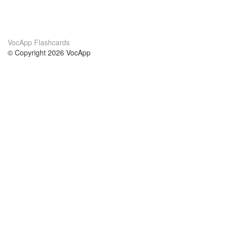
VocApp Flashcards
© Copyright 2026 VocApp
02-798 Mielczarskiego 8/58
Warsaw, Poland (EU)
About Us
Conditions
our team
100% guarantee
Blog
privacy policy
terms
Contact
GDPR
contact