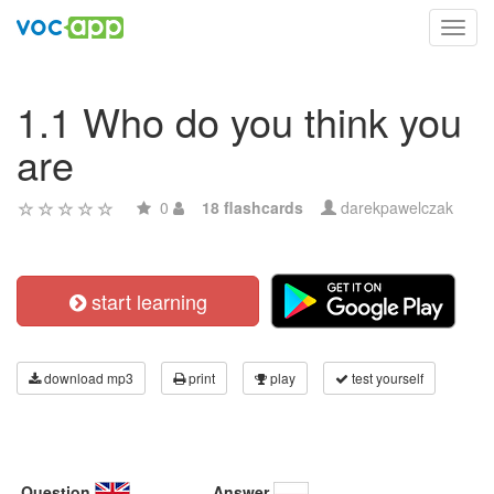
Toggl
navig
1.1 Who do you think you
are
0
18 flashcards
darekpawelczak
start learning
download mp3
print
play
test yourself
Question
Answer