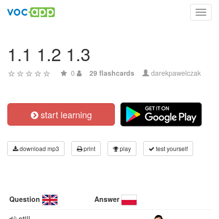
Toggl
navig
1.1 1.2 1.3
0
29 flashcards
darekpawelczak
start learning
download mp3
print
play
test yourself
Question
Answer
still