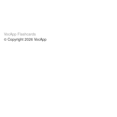
VocApp Flashcards
© Copyright 2026 VocApp
02-798 Mielczarskiego 8/58
Warsaw, Poland (EU)
About Us
Conditions
our team
100% guarantee
Blog
privacy policy