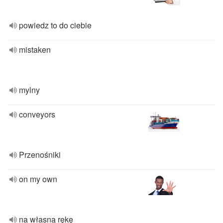
powiedz to do ciebie
mistaken
mylny
conveyors
Przenośniki
on my own
na własną rękę