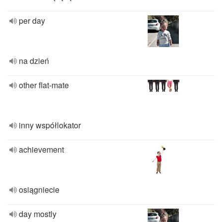
per day
na dzień
other flat-mate
inny współlokator
achievement
osiągniecie
day mostly