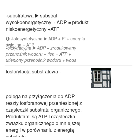
-substratowa ▶️ substrat
wysokoenergetyczny + ADP = produkt
niskoenergetyczny +ATP
-fotosyntetyczna ▶️ ADP + Pi + energia
świetlna = ATP
-oksydacyjna ▶️ ADP + zredukowany
przenośnik wodoru + tlen = ATP +
utleniony przenośnik wodoru + woda
fosforylacja substratowa -
polega na przyłączenia do ADP
reszty fosforanowej przeniesionej z
cząsteczki substratu organicznego.
Produktami są ATP i cząsteczka
związku organicznego o mniejszej
energii w porównaniu z energią
substratu