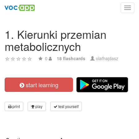
Toggl
navig
1. Kierunki przemian
metabolicznych
0
18 flashcards
olafhajdasz
start learning
print
play
test yourself