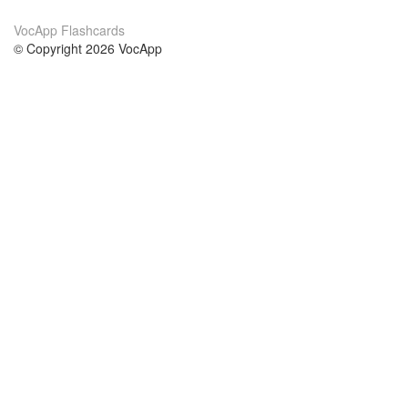
VocApp Flashcards
© Copyright 2026 VocApp
02-798 Mielczarskiego 8/58
Warsaw, Poland (EU)
About Us
Conditions
our team
100% guarantee
Blog
privacy policy
terms
Contact
GDPR
contact
Courses
Help
Learn German