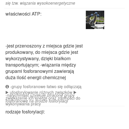
się tzw. wiązania wysokoenergetyczne
właściwości ATP:
-jest przenoszony z miejsca gdzie jest
produkowany, do miejsca gdzie jest
wykorzystywany, dzięki białkom
transportującym; -wiązania między
grupami fosforanowymi zawierają
duża ilość energii chemicznej
-grupy fosforanowe łatwo się odłączają
▶️ ufosforylowanie różnych związków ▶️
-natychmiast uzyskuje utracone grupy
zwiększenie ich energii oraz zdolności do
fosforanowe na drodze fosforylacji
wykonywania pracy
rodzaje fosforylacji: