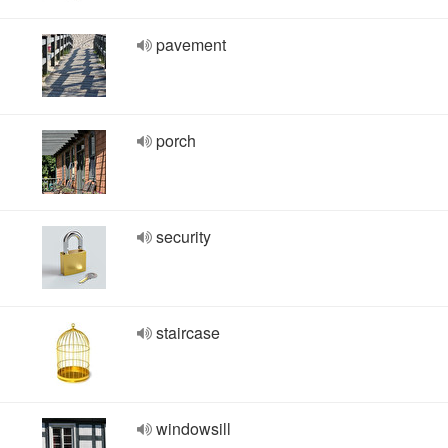
pavement
porch
security
staircase
windowsill