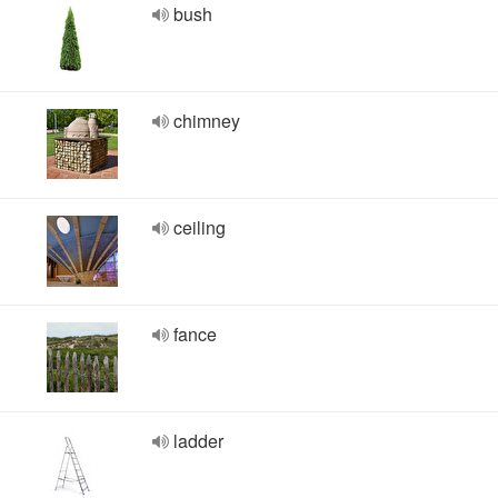
bush
chimney
ceiling
fance
ladder