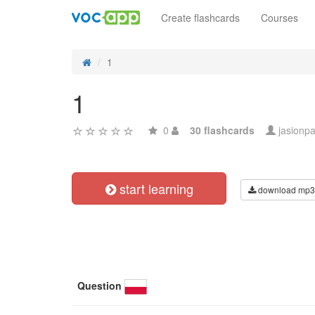
Create flashcards
Courses
1
1
0
30 flashcards
jasionpa
start learning
download mp3
Question