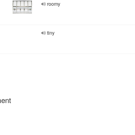
roomy
tiny
ment