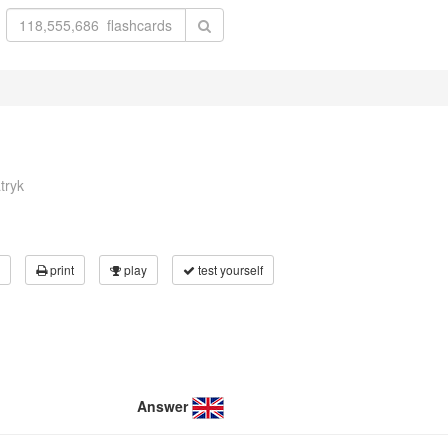
tryk
print
play
test yourself
Answer