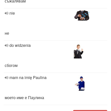
съжалявам
nie
не
do widzenia
сбогом
mam na imię Paulina
моето име е Паулина