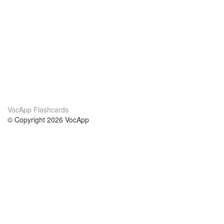
VocApp Flashcards
© Copyright 2026 VocApp
02-798 Mielczarskiego 8/58
Warsaw, Poland (EU)