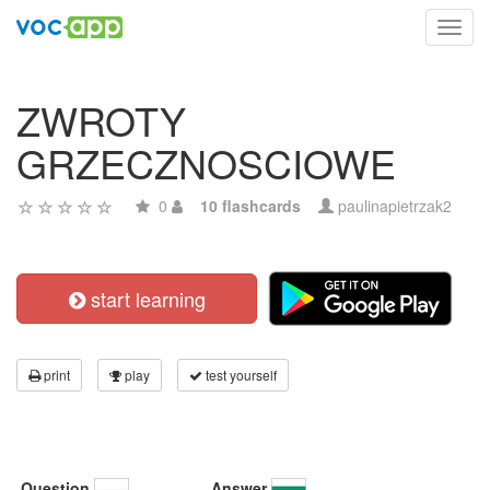
Toggl
navig
ZWROTY
GRZECZNOSCIOWE
0
10 flashcards
paulinapietrzak2
start learning
print
play
test yourself
Question
Answer