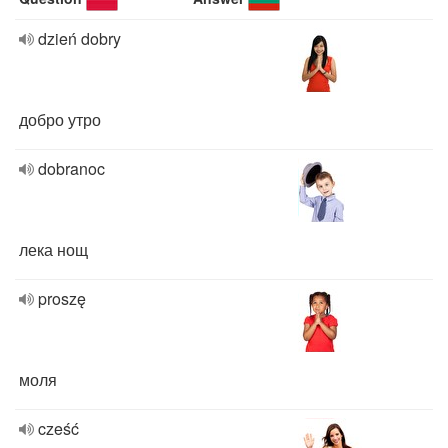
dzień dobry
добро утро
dobranoc
лека нощ
proszę
моля
cześć