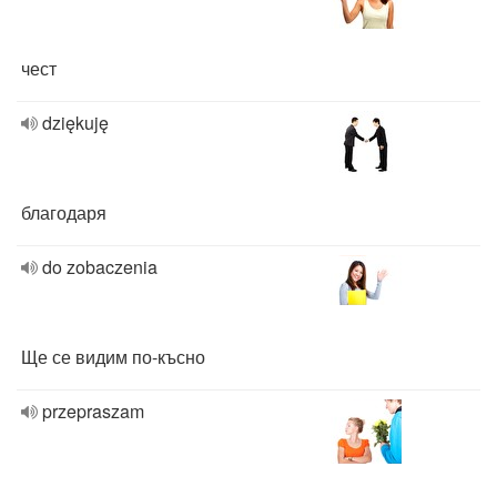
чест
dziękuję
благодаря
do zobaczenia
Ще се видим по-късно
przepraszam