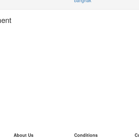
banghak
ment
About Us
Conditions
C