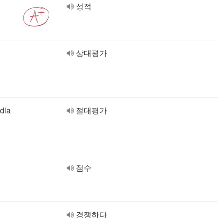
성적
상대평가
dla
절대평가
점수
경쟁하다