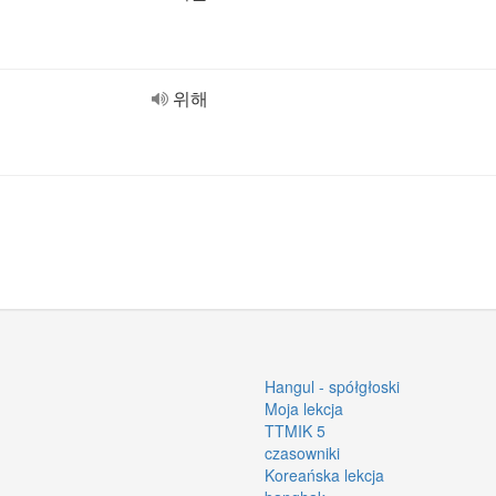
위해
Hangul - spółgłoski
Moja lekcja
TTMIK 5
czasowniki
Koreańska lekcja