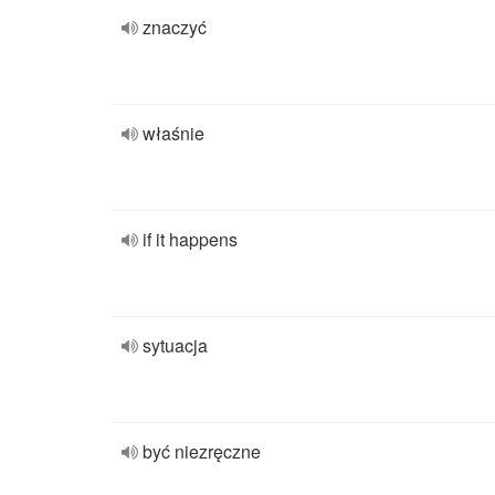
znaczyć
właśnie
if it happens
sytuacja
być niezręczne