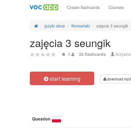
Create flashcards
Courses
języki obce
Koreański
zajęcia 3 seungik
zajęcia 3 seungik
0
20 flashcards
krzyszt
start learning
download mp3
Question