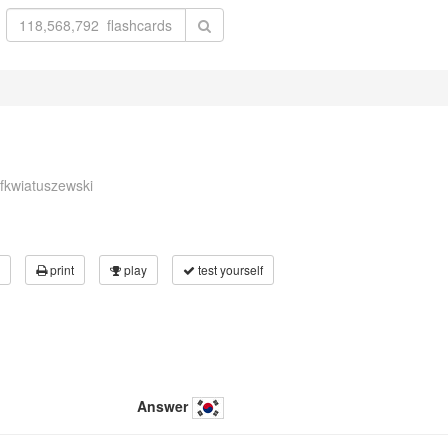
ofkwiatuszewski
print
play
test yourself
Answer