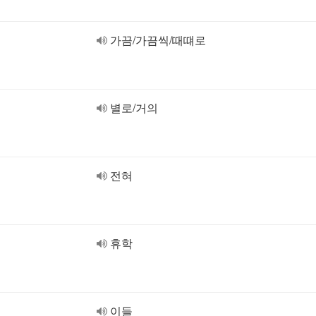
가끔/가끔씩/때떄로
별로/거의
전혀
휴학
이들