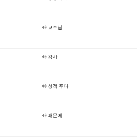
교수님
강사
성적 주다
때문에